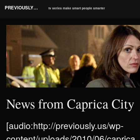
PREVIOUSLY…
tv series make smart people smarter
News from Caprica City
[audio:http://previously.us/wp-
content/uploads/2010/06/caprica_