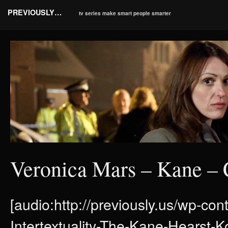
PREVIOUSLY…
tv series make smart people smarter
Veronica Mars – Kane – C
[audio:http://previously.us/wp-co
Intertextuality-The-Kane-Hearst-K