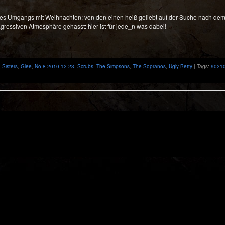
es Umgangs mit Weihnachten: von den einen heiß geliebt auf der Suche nach dem C
-agressiven Atmosphäre gehasst: hier ist für jede_n was dabei!
 Sisters
,
Glee
,
No.8 2010-12-23
,
Scrubs
,
The Simpsons
,
The Sopranos
,
Ugly Betty
| Tags:
9021
: