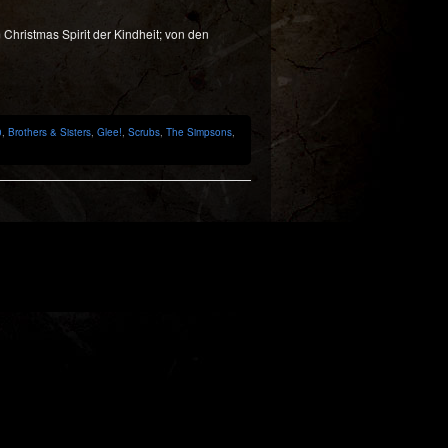
hristmas Spirit der Kindheit; von den
0
,
Brothers & Sisters
,
Glee!
,
Scrubs
,
The Simpsons
,