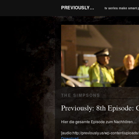
PREVIOUSLY…
tv series make smart 
THE SIMPSONS
Previously: 8th Episode:
Hier die gesamte Episode zum Nachhören…
[audio:http://previously.us/wp-content/uploa
Download