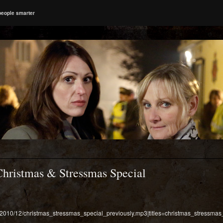
people smarter
 Christmas & Stressmas Special
ds/2010/12/christmas_stressmas_special_previously.mp3|titles=christmas_stressmas