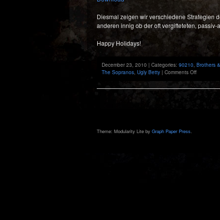
Diesmal zeigen wir verschiedene Strategien d
anderen innig ob der oft vergifteteten, passiv
Happy Holidays!
December 23, 2010 | Categories:
90210
,
Brothers &
on
The Sopranos
,
Ugly Betty
|
Comments Off
Previously
8th
Episode:
Christmas
&
Stressmas
Special
Theme: Modularity Lite by
Graph Paper Press
.