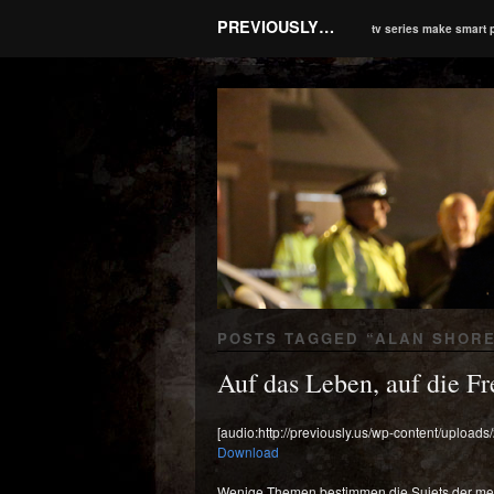
PREVIOUSLY…
tv series make smart 
POSTS TAGGED “
ALAN SHOR
Auf das Leben, auf die F
[audio:http://previously.us/wp-content/upload
Download
Wenige Themen bestimmen die Sujets der meist