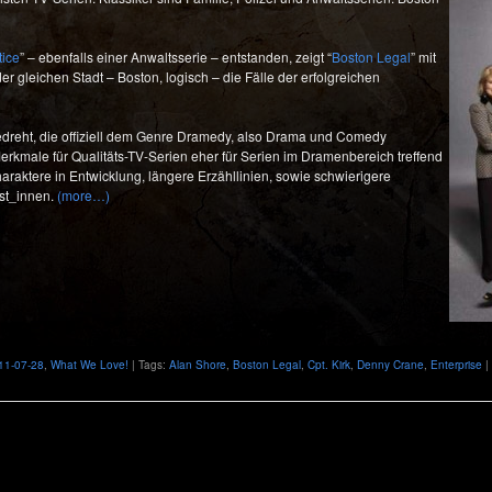
tice
” – ebenfalls einer Anwaltsserie – entstanden, zeigt “
Boston Legal
” mit
r gleichen Stadt – Boston, logisch – die Fälle der erfolgreichen
dreht, die offiziell dem Genre Dramedy, also Drama und Comedy
kmale für Qualitäts-TV-Serien eher für Serien im Dramenbereich treffend
haraktere in Entwicklung, längere Erzähllinien, sowie schwierigere
ist_innen.
(more…)
11-07-28
,
What We Love!
| Tags:
Alan Shore
,
Boston Legal
,
Cpt. Kirk
,
Denny Crane
,
Enterprise
|