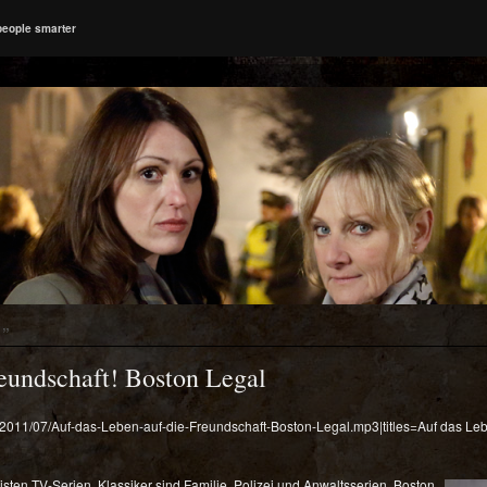
people smarter
E
”
reundschaft! Boston Legal
s/2011/07/Auf-das-Leben-auf-die-Freundschaft-Boston-Legal.mp3|titles=Auf das Leb
en TV-Serien. Klassiker sind Familie, Polizei und Anwaltsserien. Boston