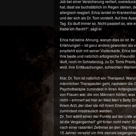
Job bei einer Versicherung verliert, overeduca
hat, lässt sie buchstäblich im Regen stehen, de
allergisch reagiert. Erica landet im Krankenhau
und der sich als Dr. Tom vorstellt. Auf ihre Aus
Tag. Es läuft immer so. Nicht passiert so, wie
Habe ich Recht?”, sagt er.
Erica hat keine Ahnung, warum dies so ist. Ih
Erfahrungen – ist ganz anders geworden als vo
empfiehlt sich mit seiner Visitenkarte, Erica
ihre beste und natürlich erfolgreiche Freundin
läuft, noch im Schlafanzug, zu Dr. Toms Praxis,
wird, ihre Enttäuschungen, schlechten Wahlen
Klar, Dr. Tom ist natürlich ein Therapeut. Wa
männlichen Therapeuten geht, nachdem die G
Psychotherapie zumindest in ihren Anfangszei
von Frauen war, die von Männern hörten, was s
nicht – erinnert sei hier an Mad Men’s Betty Dr
ihrem Arzt, der über sie mit ihrem Ehemann am 
zumindest misstrauisch werden.
Dr. Tom wählt einen der Punkte auf der Liste 
ist die Vergangenheit” gilt fortan nicht mehr: Er
nach einer rasanten Zeitreise an den Tag ihre
15 Jahren versetzt um ihre damals begangenen