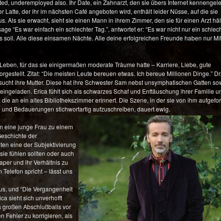
ted, underemployed also. Ihr Date, ein Zahnarzt, den sie übers Internet kennengele
r Latte, der ihr im nächsten Café angeboten wird, enthält leider Nüsse, auf die sie
s. Als sie erwacht, sieht sie einen Mann in ihrem Zimmer, den sie für einen Arzt häl
sage “Es war einfach ein schlechter Tag.”, antwortet er: “Es war nicht nur ein schlec
 es soll. Alle diese einsamen Nächte. Alle deine erfolgreichen Freunde haben nur Mit
r Leben, für das sie einigermaßen moderate Träume hatte – Karriere, Liebe, gute
rgestellt. Zitat: “Die meisten Leute bereuen etwas. Ich bereue Millionen Dinge.” Dr
 besucht ihre Mutter. Diese hat ihre Schwester Sam nebst unsymphatischen Gatten so
 eingeladen. Erica fühlt sich als schwarzes Schaf und Enttäuschung ihrer Familie u
 die an ein altes Bibliothekszimmer erinnert. Die Szene, in der sie von ihm aufgefor
 und Bedauerungen stichwortartig aufzuschreiben, dauert ewig.
rum eine junge Frau zu einem
eschichte der
ten eine der Subjektivierung
ie fühlen sollten oder auch
aper und ihr Verhältnis zu
Telefon spricht – lässt uns
aus, und “Die Vergangenheit
ica sieht sich unverhofft
s großen Abschlußballs vor
 Fehler zu korrigieren, als