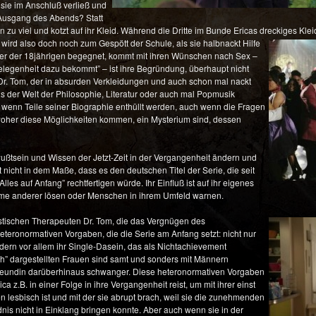
e sie im Anschluß verließ und
 Ausgang des Abends? Statt
in zu viel und kotzt auf ihr Kleid. Während die Dritte im Bunde Ericas dreckiges Kl
ca wird also doch noch zum Gespött der Schule,
als sie halbnackt Hilfe
örper der 18jährigen begegnet, kommt mit ihren Wünschen nach Sex –
elegenheit dazu bekommt” – ist ihre Begründung, überhaupt nicht
on Dr. Tom, der in absurden Verkleidungen und auch schon mal nackt
us der Welt der Philosophie, Literatur oder auch mal Popmusik
 wenn Teile seiner Biographie enthüllt werden, auch wenn die Fragen
woher diese Möglichkeiten kommen, ein Mysterium sind, dessen
ßtsein und Wissen der Jetzt-Zeit in der Vergangenheit ändern und
t nicht in dem Maße, dass es den deutschen Titel der Serie, die seit
les auf Anfang” rechtfertigen würde. Ihr Einfluß ist auf ihr eigenes
eme anderer lösen oder Menschen in ihrem Umfeld warnen.
tischen Therapeuten Dr. Tom, die das Vergnügen des
eteronormativen Vorgaben, die die Serie am Anfang setzt: nicht nur
ndern vor allem ihr Single-Dasein, das als Nichtachievement
reich” dargestellten Frauen sind samt und sonders mit Männern
 Freundin darüberhinaus schwanger. Diese heteronormativen Vorgaben
.B. in einer Folge in ihre Vergangenheit reist, um mit ihrer einst
n lesbisch ist und mit der sie abrupt brach, weil sie die zunehmenden
dnis nicht in Einklang bringen konnte. Aber auch wenn sie in der