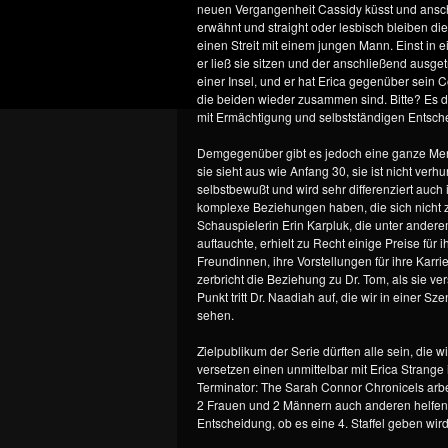
neuen Vergangenheit Cassidy küsst und anschli
erwähnt und straight oder lesbisch bleiben di
einen Streit mit einem jungen Mann. Einst in 
er ließ sie sitzen und der anschließend ausgetr
einer Insel, und er hat Erica gegenüber sein 
die beiden wieder zusammen sind. Bitte? Es da
mit Ermächtigung und selbstständigen Entscheid
Demgegenüber gibt es jedoch eine ganze Meng
sie sieht aus wie Anfang 30, sie ist nicht verhu
selbstbewußt und wird sehr differenziert auch 
komplexe Beziehungen haben, die sich nicht z
Schauspielerin Erin Karpluk, die unter andere
auftauchte, erhielt zu Recht einige Preise für i
Freundinnen, ihre Vorstellungen für ihre Karri
zerbricht die Beziehung zu Dr. Tom, als sie ve
Punkt tritt Dr. Naadiah auf, die wir in einer S
sehen.
Zielpublikum der Serie dürften alle sein, die
versetzen einen unmittelbar mit Erica Strang
Terminator: The Sarah Connor Chronicels arbei
2 Frauen und 2 Männern auch anderen helfen un
Entscheidung, ob es eine 4. Staffel geben wird