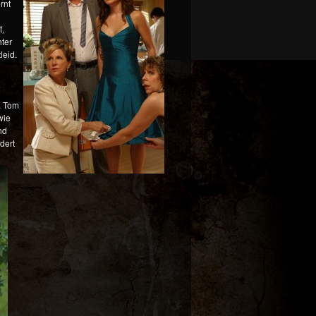
rnt
t,
hter
leid.
. Tom
wie
nd
dert