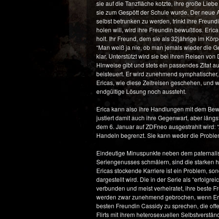
sie auf die Tanzfläche kotzte, ihre große Lieb
sie zum Gespött der Schule wurde. Der neue
selbst betrunken zu werden, trinkt ihre Freund
holen will, wird ihre Freundin bewußtlos. Eri
holt. Ihr Freund, dem sie als 32jährige im K
“Man weiß ja nie, ob man jemals wieder die G
klar. Unterstützt wird sie bei ihren Reisen v
Hinweise gibt und stets ein passendes Zitat a
beisteuert. Er wird zunehmend symphatischer,
Ericas, wie diese Zeitreisen geschehen, und 
endgültige Lösung noch aussteht.
Erica kann also ihre Handlungen mit dem Bewu
justiert damit auch ihre Gegenwart, aber längs
dem 6. Januar auf ZDFneo ausgestrahlt wird: “Al
Handeln begrenzt. Sie kann weder die Probl
Eindeutige Minuspunkte neben dem paternalis
Seriengenusses schmälern, sind die starken h
Ericas stockende Karriere ist ein Problem, so
dargestellt wird. Die in der Serie als “erfolg
verbunden und meist verheiratet, ihre beste
werden zwar zunehmend gebrochen, wenn Erica z
besten Freundin Cassidy zu sprechen, die offe
Flirts mit ihrem heterosexuellen Selbstverstän