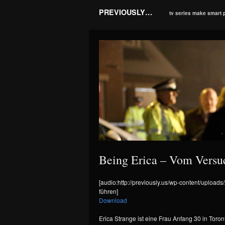
PREVIOUSLY…
tv series make smart 
Being Erica – Vom Versuc
[audio:http://previously.us/wp-content/uploa
führen]
Download
Erica Strange ist eine Frau Anfang 30 in Toron