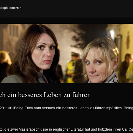
people smarter
h ein besseres Leben zu führen
ds/2011/01/Being-Erica-Vom-Versuch-ein-besseres-Leben-zu-führen.mp3|titles=Bein
to, die zwei Masterabschlüsse in englischer Literatur hat und trotzdem ihren CallC