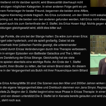
eßend mit ihr darüber spricht, wird Bisexualität überhaupt nicht
e einzigen möglichen Kategorien. In einer anderen Folge geht es um
einem Ferienlager ihr bester Freund, begannen die beiden eine Affäre,
agene Kleinkrieg endete tragisch. Als Erica zurückreist, um den Streit nicht eskalie
Coming out. Als die beiden von den anderen gefunden werden, hält Erica nicht etwa
uert auch bis zum Serienfinale der 2. Staffel, bis Erica Hosen trägt. Nichts gege
ungen gleichgesetzt wird, stößt dies bitter auf.
e Punkte, die uns bei der Stange halten: Da wäre zum einen Erica:
ngert oder hysterisch, und sie spielt großartig. Dabei ist sie
innerhalb ihrer jüdischen Familie gezeigt, die untereinander
uletzt durch Ericas Veränderungen durch ihre Therapie verbessern.
m in einigen Episoden von Battlestar Galactica und The L-Word
hre Darstellung der Erica Strange. Gleichzeitig hat sie viele
ere spielen ebenfalls eine wichtige Rolle. Am Ende der 1. Staffel
rsucht, ihren Bruder zu retten, der bei einem Brand starb. An diesem
zene in der Vergangenheit als Butch mit ihrer Frauenclique beim Billard
 wie Erica Anfang/Mitte 30 sind: Die Szenen aus den 90er und 2000er Jahren wirke
e in die eigene Vergangenheit.Idee und Drehbuch stammen von Jana Sinyor, Regisseu
tete.Zu Beginn der 3. Staffel beginnt eine neue Phase in Ericas Therapie: In ein
d von diesen unterstützt.Die 3. Staffel ist in Kanada bereits gelaufen und wird zu
, steht noch aus.