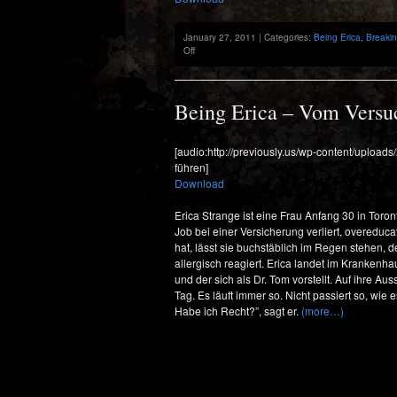
January 27, 2011 | Categories:
Being Erica
,
Breaki
on
Off
Previously:
9th
Episode
Being Erica – Vom Versuc
[audio:http://previously.us/wp-content/uploa
führen]
Download
Erica Strange ist eine Frau Anfang 30 in Toron
Job bei einer Versicherung verliert, overeduca
hat, lässt sie buchstäblich im Regen stehen, de
allergisch reagiert. Erica landet im Krankenhau
und der sich als Dr. Tom vorstellt. Auf ihre Aus
Tag. Es läuft immer so. Nicht passiert so, wie
Habe ich Recht?”, sagt er.
(more…)