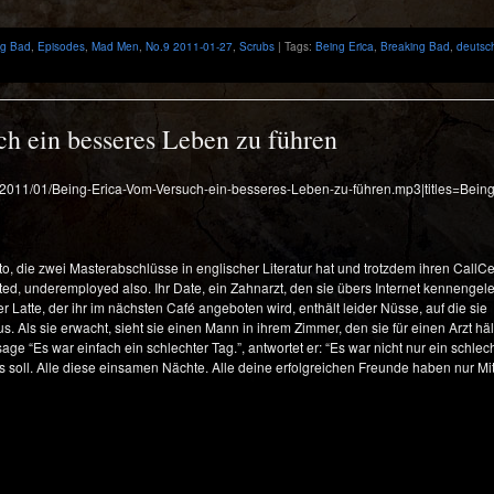
ng Bad
,
Episodes
,
Mad Men
,
No.9 2011-01-27
,
Scrubs
| Tags:
Being Erica
,
Breaking Bad
,
deutsc
h ein besseres Leben zu führen
ds/2011/01/Being-Erica-Vom-Versuch-ein-besseres-Leben-zu-führen.mp3|titles=Bein
to, die zwei Masterabschlüsse in englischer Literatur hat und trotzdem ihren CallC
ted, underemployed also. Ihr Date, ein Zahnarzt, den sie übers Internet kennengele
r Latte, der ihr im nächsten Café angeboten wird, enthält leider Nüsse, auf die sie
s. Als sie erwacht, sieht sie einen Mann in ihrem Zimmer, den sie für einen Arzt häl
sage “Es war einfach ein schlechter Tag.”, antwortet er: “Es war nicht nur ein schlec
 es soll. Alle diese einsamen Nächte. Alle deine erfolgreichen Freunde haben nur Mit