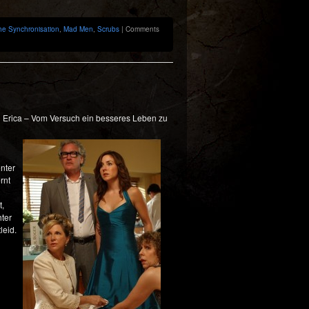
he Synchronisation
,
Mad Men
,
Scrubs
|
Comments
g Erica – Vom Versuch ein besseres Leben zu
enter
rnt
t,
hter
leid.