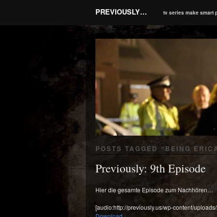
PREVIOUSLY…
tv series make smart 
POSTS TAGGED “
BEING ERIC
Previously: 9th Episode
Hier die gesamte Episode zum Nachhören…
[audio:http://previously.us/wp-content/uploads
Download