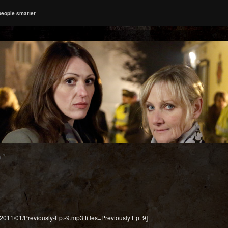
people smarter
A
”
/2011/01/Previously-Ep.-9.mp3|titles=Previously Ep. 9]