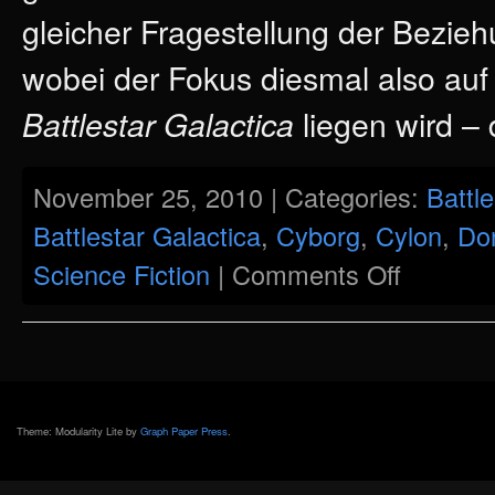
gleicher Fragestellung der Bezi
wobei der Fokus diesmal also auf
liegen wird –
Battlestar Galactica
November 25, 2010 | Categories:
Battle
Battlestar Galactica
,
Cyborg
,
Cylon
,
Do
on
Science Fiction
|
Comments Off
Ein
Manifest
für
Cylons?
–
Feminismus
im
Streit
mit
Battlestar
Theme: Modularity Lite by
Graph Paper Press
.
Galactica