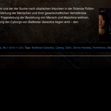
ir uns bei der Suche nach utopischen Impulsen in der Science Fiction-
rstellung der Menschen und ihrer gesellschaftlichen Verhältnisse
her Fragestellung der Beziehung von Mensch und Maschine widmen,
lung der Cyborgs von
Battlestar Galactica
liegen wird – den
ca
,
No.7 2010-11-25
| Tags:
Battlestar Galactica
,
Cyborg
,
Cylon
,
Donna Haraway
,
Feminismus
,
Ma