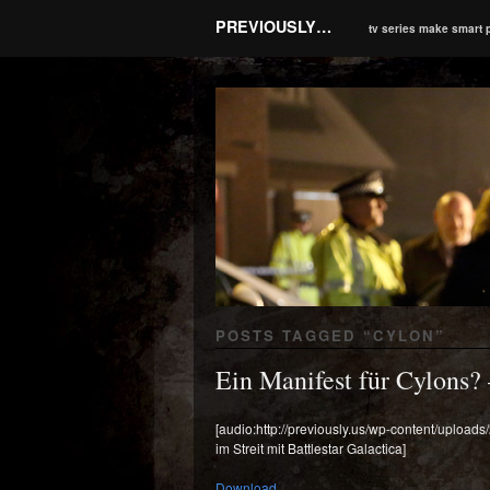
PREVIOUSLY…
tv series make smart 
POSTS TAGGED “
CYLON
”
Ein Manifest für Cylons? 
[audio:http://previously.us/wp-content/upload
im Streit mit Battlestar Galactica]
Download