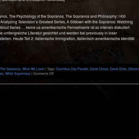
anos, The Psychology of the Sopranos, The Sopranos and Philosophy: I Kill
Analyzing Television’s Greatest Series, A Sitdown with the Sopranos: Watching
About Series … keine us-amerikanische Fernsehserie ist so intensiv diskutiert
ie umfangreiche Literatur gesichtet und werden bei previously in loser
ellen. Heute Teil 2: italienische Immigration, italienisch-amerikanische Identität
The Sopranos
,
What We Love!
| Tags:
Columbus Day Parade
,
David Chase
,
David Duke
,
Ditsoo
on
ise
,
White Supremacy
|
Comments Off
Italienische
Immigration,
italienisch-
amerikanische
Identität
und
Christopher
Kolumbus
in
“The
Sopranos”