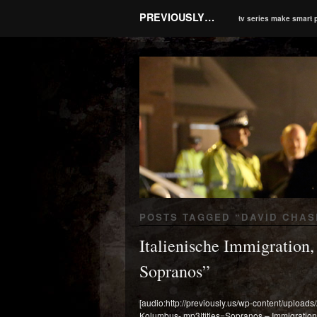
PREVIOUSLY…
tv series make smart 
POSTS TAGGED “
DAVID CHAS
Italienische Immigration,
Sopranos”
[audio:http://previously.us/wp-content/upload
Kolumbus-.mp3|titles=Sopranos – Immigration,