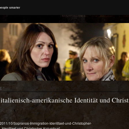
people smarter
E
”
 italienisch-amerikanische Identität und Chri
s/2011/10/Sopranos-Immigration-Identitaet-und-Christopher-
 Identitaet und Christopher Kolumbus]