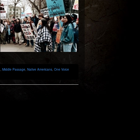
n
,
Middle Passage
,
Native Americans
,
One Voice