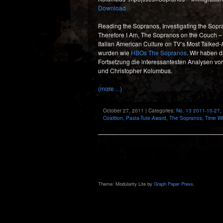
Download
Reading the Sopranos, Investigating the Sopr
Therefore I Am, The Sopranos on the Couch – 
Italian American Culture on TV’s Most Talked-
wurden wie
HBOs The Sopranos
. Wir haben d
Fortsetzung die interessantesten Analysen vorst
und Christopher Kolumbus.
(more…)
October 27, 2011 | Categories:
No. 13 2011-10-27
,
Coalition
,
Pasta-Tute-Award
,
The Sopranos
,
Time W
Theme: Modularity Lite by
Graph Paper Press
.