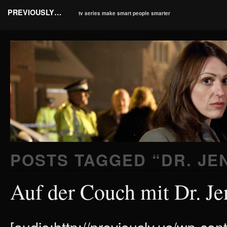
PREVIOUSLY…
tv series make smart people smarter
POSTS TAGGED “
DR. JE
Auf der Couch mit Dr. Je
[audio:http://previously.us/wp-co