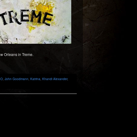
ew Orleans in Treme.
BO
,
John Goodmann
,
Katrina
,
Khandi Alexander
,