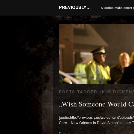
PREVIOUSLY…
tv series make smart 
POSTS TAGGED “
KIM DICKEN
„Wish Someone Would Car
[audio:http://previously.us/wp-content/upl
Care – New Orleans in David Simon’s neuer 
Download