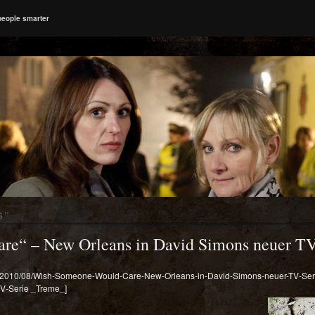
people smarter
S
”
e“ – New Orleans in David Simons neuer TV
oads/2010/08/Wish-Someone-Would-Care-New-Orleans-in-David-Simons-neuer-TV-S
TV-Serie _Treme_]