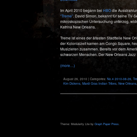
Im April 2010 begann bei
HBO
die Ausstrahlu
“Treme”
. David Simon, bekannt für seine TV-S
mikroskopischen Untersuchung unterzog, widm
Katrina New Orleans.
Treme ist eines der ältesten Stadtteile New O
der Kolonialzeit kamen am Congo Square, heut
Musizieren zusammen. Bereits vor dem Amerik
schwarzen Menschen. Der New Orleans Jazz is
(more…)
August 26, 2010 | Categories:
No.4 2010-08-26
,
Tr
Kim Dickens
,
Mardi Gras Indian Tribes
,
New Orleans
Theme: Modularity Lite by
Graph Paper Press
.