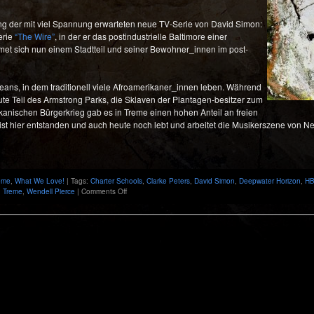
ng der mit viel Spannung erwarteten neue TV-Serie von David Simon:
erie
“The Wire”
, in der er das postindustrielle Baltimore einer
et sich nun einem Stadtteil und seiner Bewohner_innen im post-
rleans, in dem traditionell viele Afroamerikaner_innen leben. Während
e Teil des Armstrong Parks, die Sklaven der Plantagen-besitzer zum
anischen Bürgerkrieg gab es in Treme einen hohen Anteil an freien
t hier entstanden und auch heute noch lebt und arbeitet die Musikerszene von N
eme
,
What We Love!
| Tags:
Charter Schools
,
Clarke Peters
,
David Simon
,
Deepwater Horizon
,
H
on
,
Treme
,
Wendell Pierce
|
Comments Off
„Wish
Someone
Would
Care“
–
New
Orleans
in
David
Simons
neuer