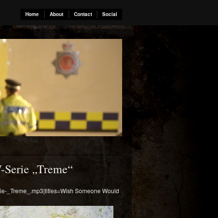
Home
About
Contact
Social
-Serie „Treme“
erie-_Treme_.mp3|titles=Wish Someone Would