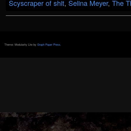
Scyscraper of shit
,
Selina Meyer
,
The Th
Theme: Modularity Lite by
Graph Paper Press
.