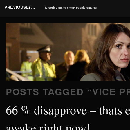
PREVIOUSLY…
tv series make smart people smarter
POSTS TAGGED “
VICE P
66 % disapprove – thats 
awake right now!