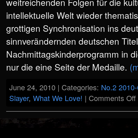
weitreichenden Folgen für die kult
intellektuelle Welt wieder thematis
grottigen Synchronisation ins deu
sinnverändernden deutschen Titel
Nachmittagskinderprogramm in die
nur die eine Seite der Medaille.
(
June 24, 2010 | Categories:
No.2 2010-
o
Slayer
,
What We Love!
|
Comments Off
S
E
o
y