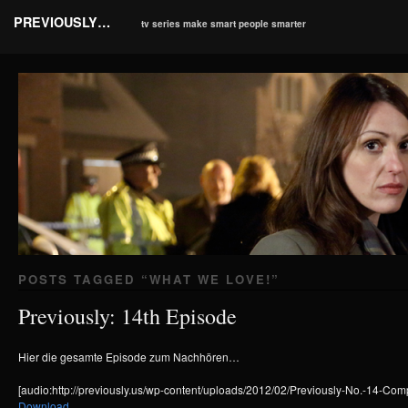
PREVIOUSLY…
tv series make smart people smarter
POSTS TAGGED “
WHAT WE LOVE!
”
Previously: 14th Episode
Hier die gesamte Episode zum Nachhören…
[audio:http://previously.us/wp-content/uploads/2012/02/Previously-No.-14-Com
Download