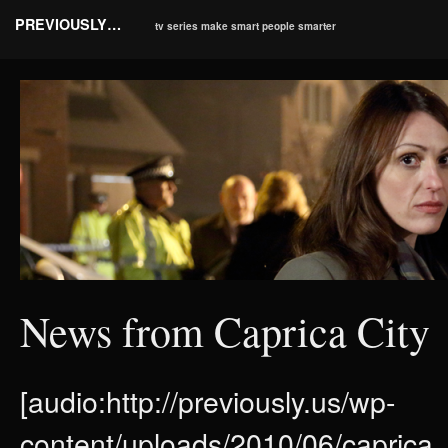
PREVIOUSLY…
tv series make smart people smarter
News from Caprica City
[audio:http://previously.us/wp-
content/uploads/2010/06/caprica_