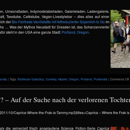
en, Umsonstladen, Indymodelabelladen, Galerieladen, Ladengalerie,
att, Teestube, Caféstube, Vegan-Livestylebar – dies alles auf einer
lich der
Bio-Fairtrade-Vanillalatte mit fettreduzierter Sojamilch to Go
im
hs … Was der Mythos Neustadt für Dresden ist, das Schanzenviertel
afür steht in den USA eine ganze Stadt:
Portland, Oregon
.
landia
| Tags:
Battlestar Galactica
,
Comedy
,
Hipster
,
Oregon
,
Portland
,
Portlandia
|
Comments Off
i
r
 – Auf der Suche nach der verlorenen Tochter
l
i
t
ds/2011/10/Caprica-Where-the-Frak-is-Tammy.mp3|titles=Caprica – Where the Frak i
P
sly
die seinerzeit frisch angelaufene Science Fiction-Serie
Caprica