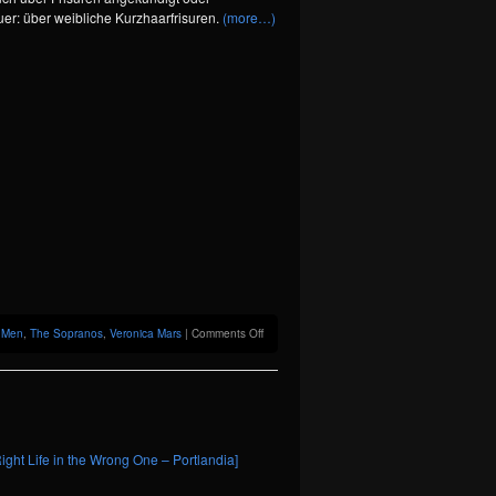
er: über weibliche Kurzhaarfrisuren.
(more…)
on
 Men
,
The Sopranos
,
Veronica Mars
|
Comments Off
“…
Lass
Dein
Haar
herunter!”
–
Shortcut
ight Life in the Wrong One – Portlandia]
Stories