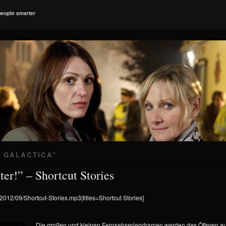
people smarter
 GALACTICA
”
er!” – Shortcut Stories
/2012/09/Shortcut-Stories.mp3|titles=Shortcut Stories]
Die großen und kleinen Fernsehseriendramen werden des Öfteren au