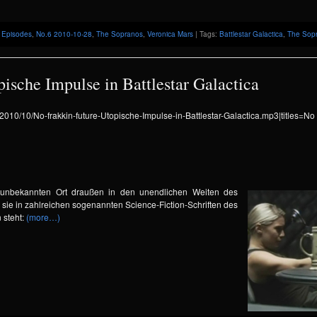
,
Episodes
,
No.6 2010-10-28
,
The Sopranos
,
Veronica Mars
| Tags:
Battlestar Galactica
,
The Sop
pische Impulse in Battlestar Galactica
ds/2010/10/No-frakkin-future-Utopische-Impulse-in-Battlestar-Galactica.mp3|tit
 unbekannten Ort draußen in den unendlichen Weiten des
 sie in zahlreichen sogenannten Science-Fiction-Schriften des
 steht:
(more…)