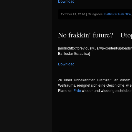
Download
October 29, 2010 | Categories:
Battlestar Galactica
No frakkin’ future? – Uto
[audio:http://previously.us/wp-content/uploa
Battlestar Galactica]
Download
Zu einer unbekannten Sternzeit, an einem
Weltraums, ereignet sich eine Geschichte, wie
Planeten
Erde
wieder und wieder geschrieben