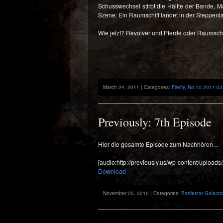
Schusswechsel stirbt die Hälfte der Bande, 
Szene: Ein
Raumschiff
landet in der Steppenl
Wie jetzt? Revolver und Pferde oder Raumsc
March 24, 2011 | Categories:
Firefly
,
No.10 2011-03
Previously: 7th Episode
Hier die gesamte Episode zum Nachhören…
[audio:http://previously.us/wp-content/uploads
Download
November 25, 2010 | Categories:
Battlestar Galacti