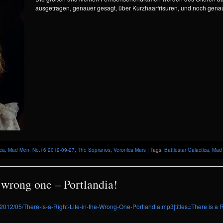
ausgetragen, genauer gesagt, über Kurzhaarfrisuren, und noch genau
ica
,
Mad Men
,
No.16 2012-09-27
,
The Sopranos
,
Veronica Mars
| Tags:
Battlestar Galactica
,
Mad
he wrong one – Portlandia!
/2012/05/There-is-a-Right-Life-in-the-Wrong-One-Portlandia.mp3|titles=There is a R