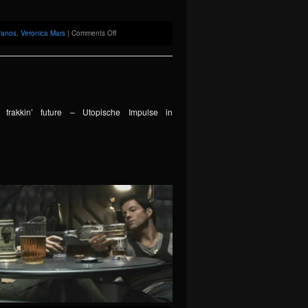
Battlestar
Galactica
on
ranos
,
Veronica Mars
|
Comments Off
Previously:
6th
Episode
les=No frakkin’ future – Utopische Impulse in