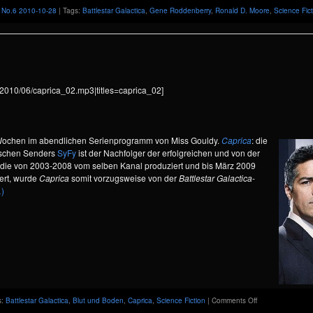
,
No.6 2010-10-28
| Tags:
Battlestar Galactica
,
Gene Roddenberry
,
Ronald D. Moore
,
Science Fict
s/2010/06/caprica_02.mp3|titles=caprica_02]
en Wochen im abendlichen Serienprogramm von Miss Gouldy.
Caprica
: die
ischen Senders
SyFy
ist der Nachfolger der erfolgreichen und von der
 die von 2003-2008 vom selben Kanal produziert und bis März 2009
iert, wurde
Caprica
somit vorzugsweise von der
Battlestar Galactica
-
)
on
s:
Battlestar Galactica
,
Blut und Boden
,
Caprica
,
Science Fiction
|
Comments Off
News