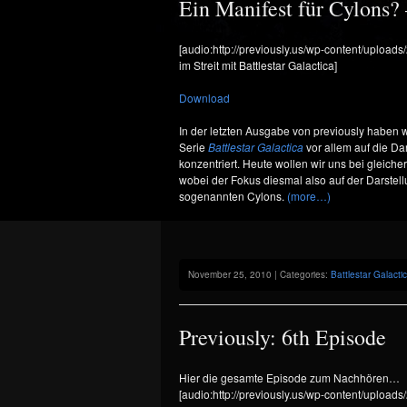
Ein Manifest für Cylons? 
[audio:http://previously.us/wp-content/upload
im Streit mit Battlestar Galactica]
Download
In der letzten Ausgabe von previously haben w
Serie
Battlestar Galactica
vor allem auf die Da
konzentriert. Heute wollen wir uns bei gleic
wobei der Fokus diesmal also auf der Darstel
sogenannten Cylons.
(more…)
November 25, 2010 | Categories:
Battlestar Galacti
Previously: 6th Episode
Hier die gesamte Episode zum Nachhören…
[audio:http://previously.us/wp-content/uploads