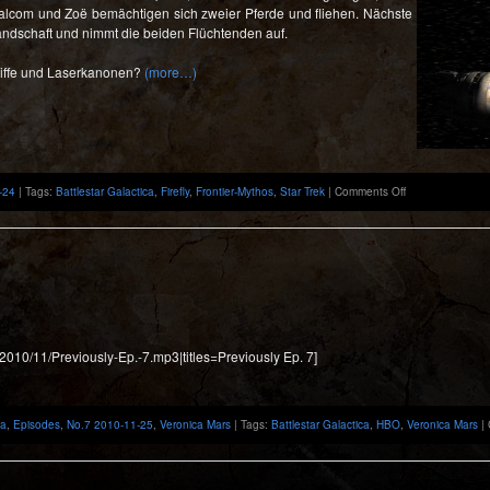
Malcom und Zoë bemächtigen sich zweier Pferde und fliehen. Nächste
Caprica
andschaft und nimmt die beiden Flüchtenden auf.
hiffe und Laserkanonen?
(more…)
on
-24
| Tags:
Battlestar Galactica
,
Firefly
,
Frontier-Mythos
,
Star Trek
|
Comments Off
Renegades
in
Outaspace
–
Firefly
und
der
Frontier-
Mythos
/2010/11/Previously-Ep.-7.mp3|titles=Previously Ep. 7]
ca
,
Episodes
,
No.7 2010-11-25
,
Veronica Mars
| Tags:
Battlestar Galactica
,
HBO
,
Veronica Mars
|