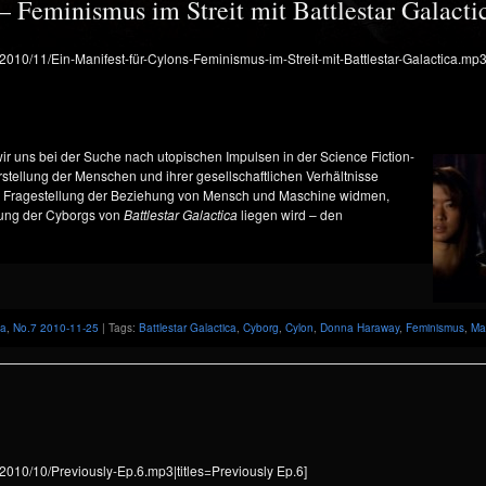
– Feminismus im Streit mit Battlestar Galacti
s/2010/11/Ein-Manifest-für-Cylons-Feminismus-im-Streit-mit-Battlestar-Galactica.mp3
ir uns bei der Suche nach utopischen Impulsen in der Science Fiction-
rstellung der Menschen und ihrer gesellschaftlichen Verhältnisse
her Fragestellung der Beziehung von Mensch und Maschine widmen,
lung der Cyborgs von
Battlestar Galactica
liegen wird – den
ca
,
No.7 2010-11-25
| Tags:
Battlestar Galactica
,
Cyborg
,
Cylon
,
Donna Haraway
,
Feminismus
,
Ma
/2010/10/Previously-Ep.6.mp3|titles=Previously Ep.6]