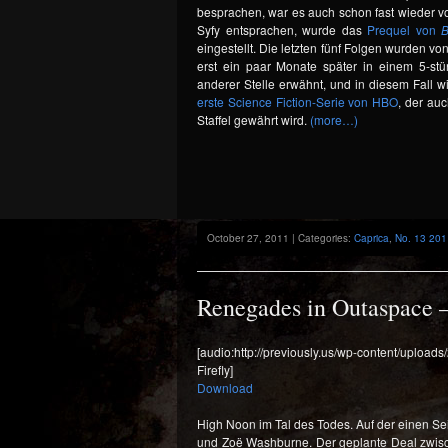
besprachen, war es auch schon fast wieder vo
Syfy entsprachen, wurde das
Prequel von
B
eingestellt. Die letzten fünf Folgen wurden v
erst ein paar Monate später in einem 5-st
anderer Stelle erwähnt, und in diesem Fall 
erste Science Fiction-Serie von HBO
, der au
Staffel gewährt wird.
(more…)
October 27, 2011 | Categories:
Caprica
,
No. 13 201
Renegades in Outaspace –
[audio:http://previously.us/wp-content/uploa
Firefly]
Download
High Noon im Tal des Todes. Auf der einen Se
und Zoë Washburne. Der geplante Deal zwisc