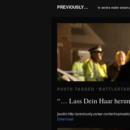
PREVIOUSLY…
tv series make smart 
POSTS TAGGED “
BATTLESTAR
“… Lass Dein Haar herunt
[audio:http://previously.us/wp-content/uploads
Download