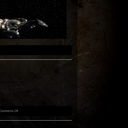
on
Comments Off
Previously:
7th
Episode