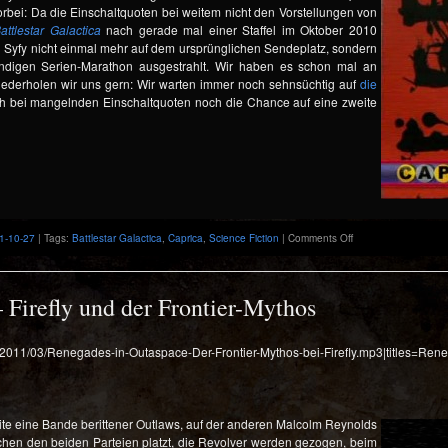
rbei: Da die Einschaltquoten bei weitem nicht den Vorstellungen von
attlestar Galactica
nach gerade mal einer Staffel im Oktober 2010
on Syfy nicht einmal mehr auf dem ursprünglichen Sendeplatz, sondern
ündigen Serien-Marathon ausgestrahlt. Wir haben es schon mal an
wiederholen wir uns gern: Wir warten immer noch sehnsüchtig auf
die
ch bei mangelnden Einschaltquoten noch die Chance auf eine zweite
on
1-10-27
| Tags:
Battlestar Galactica
,
Caprica
,
Science Fiction
|
Comments Off
Where
the
Frak
is
 Firefly und der Frontier-Mythos
Tammy?
–
Auf
ds/2011/03/Renegades-in-Outaspace-Der-Frontier-Mythos-bei-Firefly.mp3|titles=Ren
der
Suche
nach
der
verlorenen
ite eine Bande berittener Outlaws, auf der anderen Malcolm Reynolds
Tochter
hen den beiden Parteien platzt, die Revolver werden gezogen, beim
in