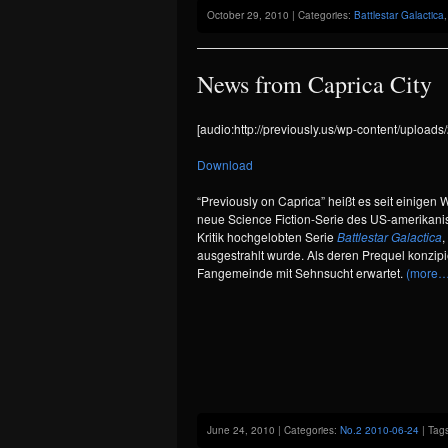
October 29, 2010 | Categories:
Battlestar Galactica
News from Caprica City
[audio:http://previously.us/wp-content/upload
Download
“Previously on Caprica” heißt es seit einig
neue Science Fiction-Serie des US-amerikan
Kritik hochgelobten Serie
Battlestar Galactica
,
ausgestrahlt wurde. Als deren Prequel konzip
Fangemeinde mit Sehnsucht erwartet.
(more…
June 24, 2010 | Categories:
No.2 2010-06-24
| Tag