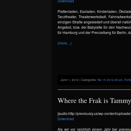
Download
Plattenladen, Esoladen, Kinderladen, Ökolad
Tanztheater, Theaterwerkstadt, Fahrradwerkst
einzigen Straße angesiedelt und überall natür
Angebot, bzw. der Babylatte für den Nachwuc
für Hamburg und der Prenzelberg für Berlin, d
(more…)
June 1, 2012 | Categories:
No.15 2012-05-24
,
Port
Where the Frak is Tammy?
[audio:http://previously.us/wp-content/uploa
Download
Als wir vor reichlich einem Jahr bei
previou