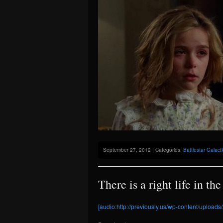
September 27, 2012 | Categories:
Battlestar Galact
There is a right life in t
[audio:http://previously.us/wp-content/uploads