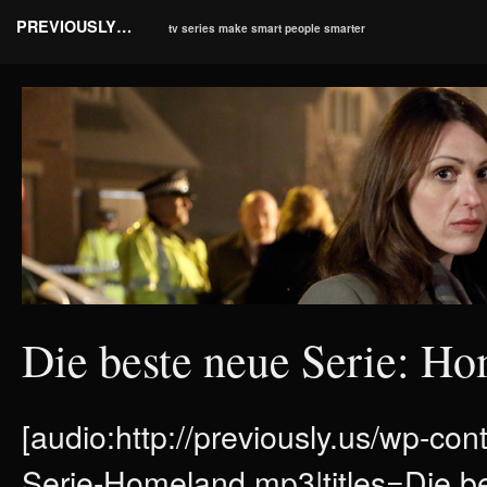
PREVIOUSLY…
tv series make smart people smarter
Die beste neue Serie: H
[audio:http://previously.us/wp-co
Serie-Homeland.mp3|titles=Die b