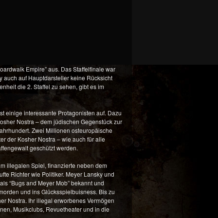
Boardwalk Empire” aus. Das Staffelfinale war
y auch auf Hauptdarsteller keine Rücksicht
heit die 2. Staffel zu sehen, gibt es im
st einige interessante Protagonisten auf. Dazu
 Kosher Nostra – dem jüdischen Gegenstück zur
ahrhundert. Zwei Millionen osteuropäische
r der Kosher Nostra – wie auch für alle
Waffengewalt geschützt werden.
im illegalen Spiel, finanzierte neben dem
te Richter wie Politiker. Meyer Lansky und
 als “Bugs and Meyer Mob” bekannt und
gsmorden und ins Glücksspielbuisness. Bis zu
er Nostra. Ihr illegal erworbenes Vermögen
en, Musikclubs, Revuetheater und in die