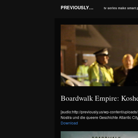
PREVIOUSLY…
tv series make smart 
Boardwalk Empire: Kosher
[audio:http://previously.us/wp-content/uploa
Nostra und die queere Geschichte Atlantic Cit
Download