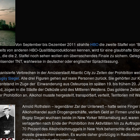
Von September bis Dezember 2011 strahlte
HBO
die zweite Staffel von “
ereits von anderen HBO-Qualitätsproduktionen kennen, wird für eine glaubhafte Stor
die die 2. Staffel noch sehen wollen ein überraschendes Finale zu sichern. Gelegen
lsender TNT, wahlweise in deutscher oder englischer Sprachfassung.
isierte Verbrechen in der Amüsierstadt Atlantic City zu Zeiten der Prohibition wei
ugsy Siegel
. Alle drei Figuren gehen auf reale Personen zurück. Sie gehörten zur
 entstand im Zuge der Einwanderung aus Osteuropa im späten 19. bis frühem 20. J
 zogen in die Städte der Ostküste und des Mittleren Westens. Das goldene Zeitalte
rohibition an. Alkohol musste hergestellt, transportiert, verteilt, Territorien mit 
Arnold Rothstein – legendärer Zar der Unterwelt – hatte seine Finger 
Alkoholhandel auch Drogengeschäfte, verlieh Geld an Firmen und kauf
Bugsy Siegel wuchsen beide im New Yorker Williamsburg auf, waren
verlagerten nach Ende der Prohibition ihre Aktivitäten hin zu Auftra
70 Prozent des Alkoholschmuggels in New York beherrschte die Kosh
musste gewaschen werden. Es wurde daher großzügig in Radiostation
Schallplattenindustrie investiert.