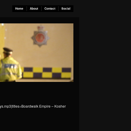
Home
About
Contact
Social
tys.mp3|titles=Boardwalk Empire – Kosher