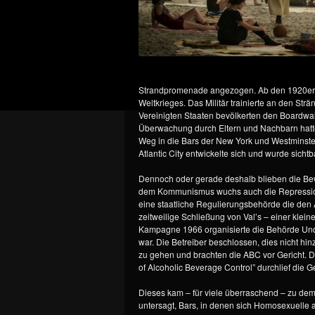
Strandpromenade angezogen. Ab den 1920er J
Weltkrieges. Das Militär trainierte an den St
Vereinigten Staaten bevölkerten den Boardwalk
Überwachung durch Eltern und Nachbarn hatte
Weg in die Bars der New York und Westminste
Atlantic City entwickelte sich und wurde sichtb
Dennoch oder gerade deshalb blieben die Bew
dem Kommunismus wuchs auch die Repression g
eine staatliche Regulierungsbehörde die den
zeitweilige Schließung von Val’s – einer klei
Kampagne 1966 organisierte die Behörde Unde
war. Die Betreiber beschlossen, dies nicht hi
zu gehen und brachten die ABC vor Gericht. Da
of Alcoholic Beverage Control” durchlief die 
Dieses kam – für viele überraschend – zu dem
untersagt, Bars, in denen sich Homosexuelle a