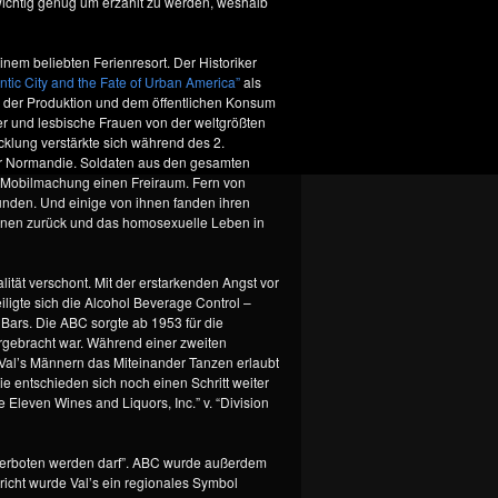
 wichtig genug um erzählt zu werden, weshalb
inem beliebten Ferienresort. Der Historiker
tic City and the Fate of Urban America”
als
ch der Produktion und dem öffentlichen Konsum
r und lesbische Frauen von der weltgrößten
lung verstärkte sich während des 2.
 der Normandie. Soldaten aus den gesamten
ie Mobilmachung einen Freiraum. Fern von
nden. Und einige von ihnen fanden ihren
innen zurück und das homosexuelle Leben in
ät verschont. Mit der erstarkenden Angst vor
gte sich die Alcohol Beverage Control –
ars. Die ABC sorgte ab 1953 für die
ergebracht war. Während einer zweiten
Val’s Männern das Miteinander Tanzen erlaubt
e entschieden sich noch einen Schritt weiter
Eleven Wines and Liquors, Inc.” v. “Division
t verboten werden darf”. ABC wurde außerdem
richt wurde Val’s ein regionales Symbol