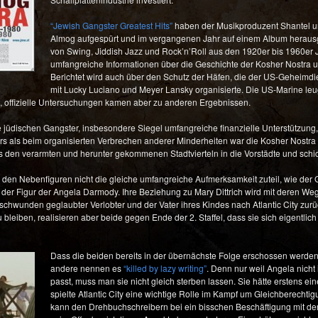
“Jewish Gangster Greatest Hits”
haben der Musikproduzent Shantel und
Almog aufgespürt und im vergangenen Jahr auf einem Album heraus
von Swing, Jiddish Jazz und Rock’n’Roll aus den 1920er bis 1960e
umfangreiche Informationen über die Geschichte der Kosher Nostra
Berichtet wird auch über den Schutz der Häfen, die der US-Geheimd
mit Lucky Luciano und Meyer Lansky organisierte. Die US-Marine le
SA, offizielle Untersuchungen kamen aber zu anderen Ergebnissen.
ie jüdischen Gangster, insbesondere Siegel umfangreiche finanzielle Unterstützung,
rs als beim organisierten Verbrechen anderer Minderheiten war die Kosher Nostr
en verarmten und herunter gekommenen Stadtvierteln in die Vorstädte und schickt
den Nebenfiguren nicht die gleiche umfangreiche Aufmerksamkeit zuteil, wie der G
i der Figur der Angela Darmody. Ihre Beziehung zu Mary Dittrich wird mit deren W
schwunden geglaubter Verlobter und der Vater ihres Kindes nach Atlantic City z
eiben, realisieren aber beide gegen Ende der 2. Staffel, dass sie sich eigentlich n
Dass die beiden bereits in der übernächste Folge erschossen werden,
andere nennen es
“killed by lazy writing”
. Denn nur weil Angela nich
passt, muss man sie nicht gleich sterben lassen. Sie hätte erstens e
spielte Atlantic City eine wichtige Rolle im Kampf um Gleichberech
kann den Drehbuchschreibern bei ein bisschen Beschäftigung mit der