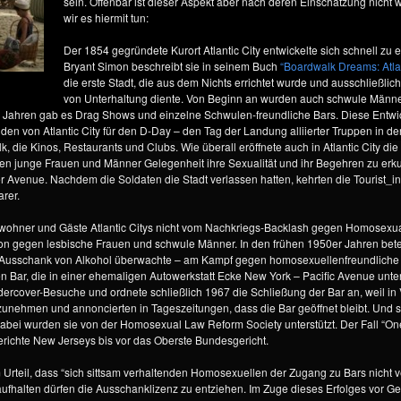
sein. Offenbar ist dieser Aspekt aber nach deren Einschätzung nicht
wir es hiermit tun:
Der 1854 gegründete Kurort Atlantic City entwickelte sich schnell zu e
Bryant Simon beschreibt sie in seinem Buch
“Boardwalk Dreams: Atlan
die erste Stadt, die aus dem Nichts errichtet wurde und ausschließli
von Unterhaltung diente. Von Beginn an wurden auch schwule Männe
ahren gab es Drag Shows und einzelne Schwulen-freundliche Bars. Diese Entwick
ränden von Atlantic City für den D-Day – den Tag der Landung alliierter Truppen in
, die Kinos, Restaurants und Clubs. Wie überall eröffnete auch in Atlantic City d
n junge Frauen und Männer Gelegenheit ihre Sexualität und ihr Begehren zu erku
r Avenue. Nachdem die Soldaten die Stadt verlassen hatten, kehrten die Tourist_
arer.
ohner und Gäste Atlantic Citys nicht vom Nachkriegs-Backlash gegen Homosexualit
egen lesbische Frauen und schwule Männer. In den frühen 1950er Jahren beteili
 Ausschank von Alkohol überwachte – am Kampf gegen homosexuellenfreundliche B
nen Bar, die in einer ehemaligen Autowerkstatt Ecke New York – Pacific Avenue unt
rcover-Besuche und ordnete schließlich 1967 die Schließung der Bar an, weil in 
nzunehmen und annoncierten in Tageszeitungen, dass die Bar geöffnet bleibt. Und si
bei wurden sie von der Homosexual Law Reform Society unterstützt. Der Fall “One 
Gerichte New Jerseys bis vor das Oberste Bundesgericht.
 Urteil, dass “sich sittsam verhaltenden Homosexuellen der Zugang zu Bars nich
ufhalten dürfen die Ausschanklizenz zu entziehen. Im Zuge dieses Erfolges vor Ge