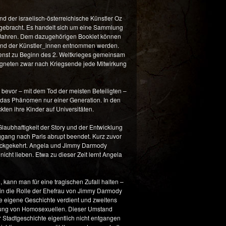
 der israelisch-österreichische Künstler Oz
gebracht. Es handelt sich um eine Sammlung
r Jahren. Dem dazugehörigen Booklet können
 und der Künstler_innen entnommen werden.
ienst zu Beginn des 2. Weltkrieges gemeinsam
ugneten zwar nach Kriegsende jede Mitwirkung
 bevor – mit dem Tod der meisten Beteiligten –
a das Phänomen nur einer Generation. In den
en ihre Kinder auf Universitäten.
laubhaftigkeit der Story und der Entwicklung
eggang nach Paris abrupt beendet. Kurz zuvor
urückgekehrt. Angela und Jimmy Darmody
icht lieben. Etwa zu dieser Zeit lernt Angela
 kann man für eine tragischen Zufall halten –
t in die Rolle der Ehefrau von Jimmy Darmody
ine eigene Geschichte verdient und zweitens
tigung von Homosexuellen. Dieser Umstand
 Stadtgeschichte eigentlich nicht entgangen