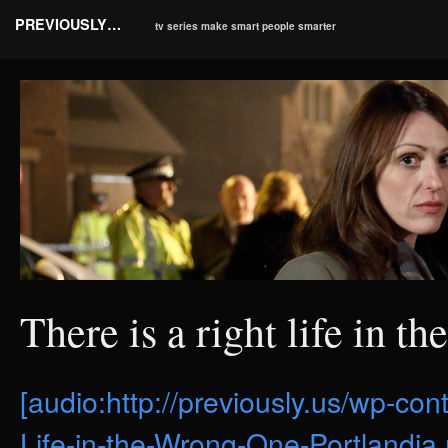
PREVIOUSLY…
tv series make smart people smarter
There is a right life in t
[audio:http://previously.us/wp-co
Life-in-the-Wrong-One-Portlandia.m