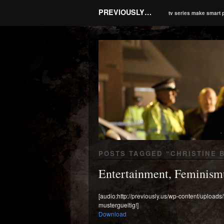
PREVIOUSLY…
tv series make smart 
POSTS TAGGED “
CHRISTINE 
Entertainment, Feminismu
[audio:http://previously.us/wp-content/uploa
mustergueltig!]
Download