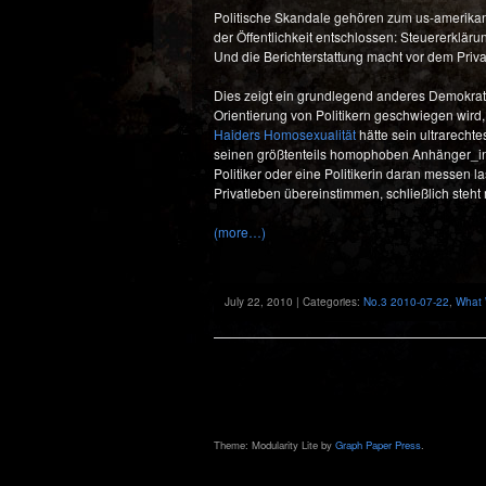
Politische Skandale gehören zum us-amerikanis
der Öffentlichkeit entschlossen: Steuererklär
Und die Berichterstattung macht vor dem Privat
Dies zeigt ein grundlegend anderes Demokrat
Orientierung von Politikern geschwiegen wird,
Haiders Homosexualität
hätte sein ultrarechte
seinen größtenteils homophoben Anhänger_i
Politiker oder eine Politikerin daran messe
Privatleben übereinstimmen, schließlich steht 
(more…)
July 22, 2010 | Categories:
No.3 2010-07-22
,
What 
Theme: Modularity Lite by
Graph Paper Press
.