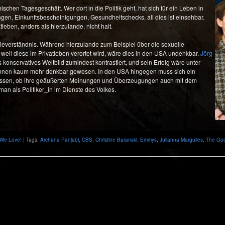
chen Tagesgeschäft. Wer dort in die Politik geht, hat sich für ein Leben in
ungen, Einkunftsbescheinigungen, Gesundheitschecks, all dies ist einsehbar.
leben, anders als hierzulande, nicht halt.
ieverständnis. Während hierzulande zum Beispiel über die sexuelle
 weil diese im Privatleben verortet wird, wäre dies in den USA undenkbar.
Jörg
s konservatives Weltbild zumindest kontrastiert, und sein Erfolg wäre unter
nnen kaum mehr denkbar gewesen. In den USA hingegen muss sich ein
n lassen, ob ihre geäußerten Meinungen und Überzeugungen auch mit dem
man als Politiker_in im Dienste des Volkes.
We Love!
| Tags:
Archana Panjabi
,
CBS
,
Christine Baranski
,
Emmys
,
Julianna Margulies
,
The Goo