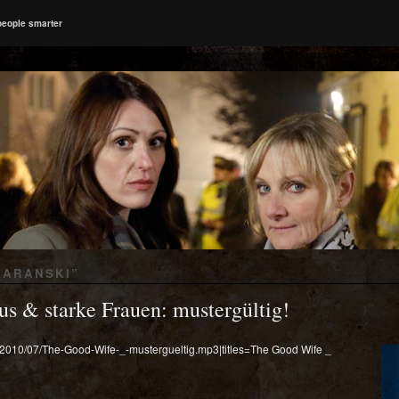
people smarter
BARANSKI
”
s & starke Frauen: mustergültig!
ds/2010/07/The-Good-Wife-_-mustergueltig.mp3|titles=The Good Wife _