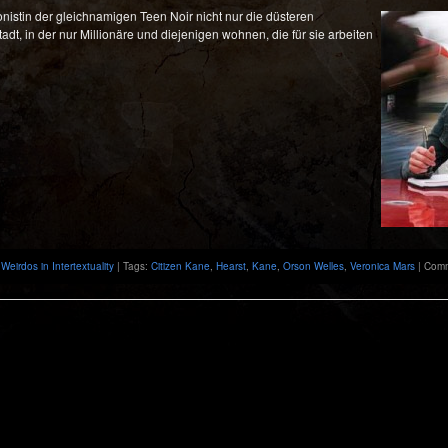
gonistin der gleichnamigen Teen Noir nicht nur die düsteren
adt, in der nur Millionäre und diejenigen wohnen, die für sie arbeiten
,
Weirdos in Intertextuality
| Tags:
Citizen Kane
,
Hearst
,
Kane
,
Orson Welles
,
Veronica Mars
|
Comm