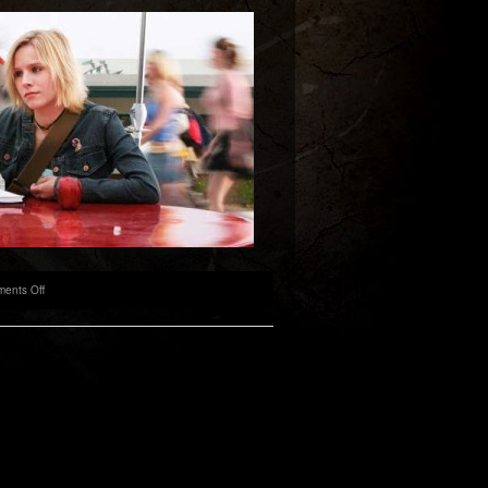
on
ents Off
Veronica
Mars
–
Kane
–
Citizen
–
Hearst