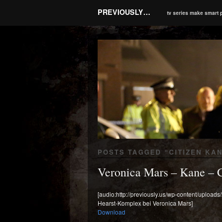
PREVIOUSLY…
tv series make smart 
POSTS TAGGED “
CITIZEN KA
Veronica Mars – Kane – C
[audio:http://previously.us/wp-content/upload
Hearst-Komplex bei Veronica Mars]
Download