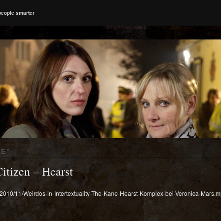
people smarter
NE
”
itizen – Hearst
s/2010/11/Weirdos-in-Intertextuality-The-Kane-Hearst-Komplex-bei-Veronica-Mars.mp3