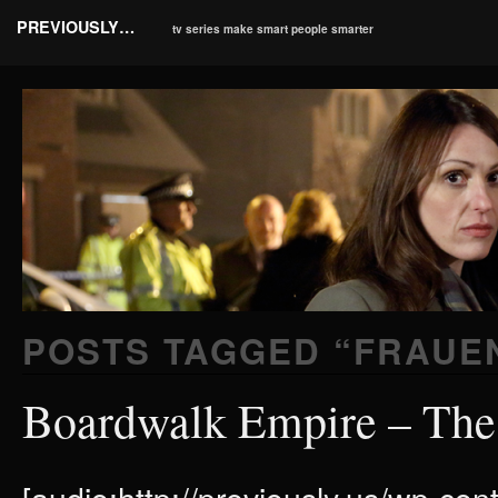
PREVIOUSLY…
tv series make smart people smarter
POSTS TAGGED “
FRAUE
Boardwalk Empire – The 
[audio:http://previously.us/wp-c