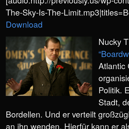
The-Sky-Is-The-Limit.mp3|titles=
Download
Nucky Th
“Boardw
Atlantic
organisi
Politik.
Stadt, d
Bordellen. Und er verteilt großzüg
an ihn wenden. Hierfür kann er a