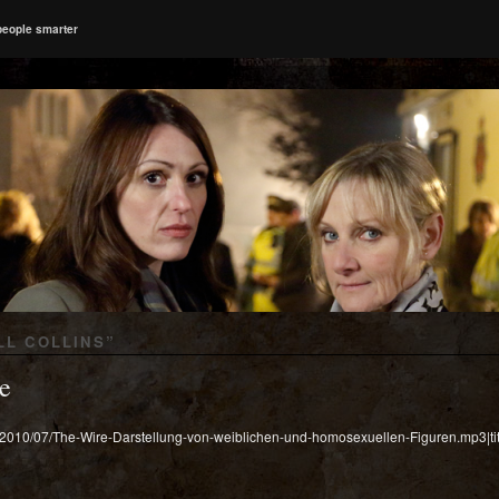
people smarter
LL COLLINS
”
e
ds/2010/07/The-Wire-Darstellung-von-weiblichen-und-homosexuellen-Figuren.mp3|ti