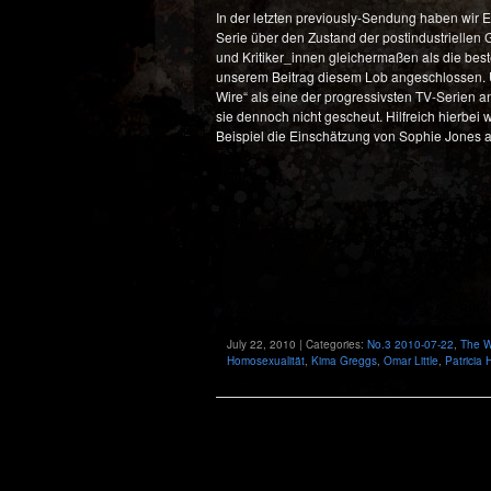
In der letzten previously-Sendung haben wir Eu
Serie über den Zustand der postindustriellen
und Kritiker_innen gleichermaßen als die bes
unserem Beitrag diesem Lob angeschlossen. U
Wire“ als eine der progressivsten TV-Serien an
sie dennoch nicht gescheut. Hilfreich hierbe
Beispiel die Einschätzung von Sophie Jones 
July 22, 2010 | Categories:
No.3 2010-07-22
,
The W
Homosexualität
,
Kima Greggs
,
Omar Little
,
Patricia H