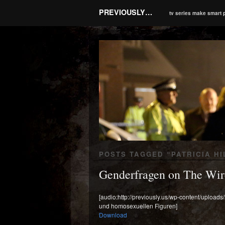
PREVIOUSLY…
tv series make smart 
POSTS TAGGED “
PATRICIA HI
Genderfragen on The Wir
[audio:http://previously.us/wp-content/uploa
und homosexuellen Figuren]
Download