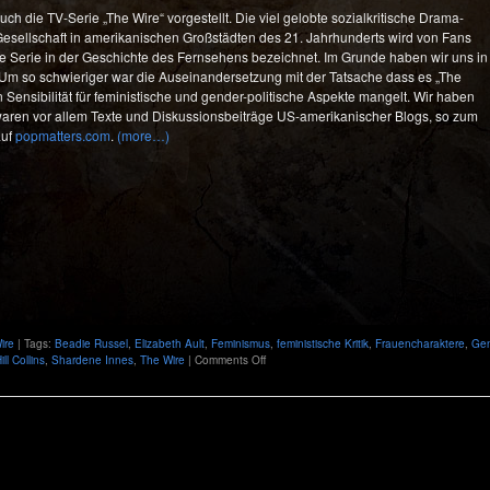
ch die TV-Serie „The Wire“ vorgestellt. Die viel gelobte sozialkritische Drama-
 Gesellschaft in amerikanischen Großstädten des 21. Jahrhunderts wird von Fans
te Serie in der Geschichte des Fernsehens bezeichnet. Im Grunde haben wir uns in
m so schwieriger war die Auseinandersetzung mit der Tatsache dass es „The
 Sensibilität für feministische und gender-politische Aspekte mangelt. Wir haben
i waren vor allem Texte und Diskussionsbeiträge US-amerikanischer Blogs, so zum
auf
popmatters.com
.
(more…)
ire
| Tags:
Beadie Russel
,
Elizabeth Ault
,
Feminismus
,
feministische Kritik
,
Frauencharaktere
,
Gen
on
ill Collins
,
Shardene Innes
,
The Wire
|
Comments Off
Genderfragen
on
The
Wire