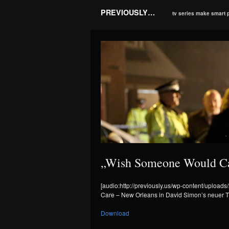
PREVIOUSLY…
tv series make smart 
„Wish Someone Would Car
[audio:http://previously.us/wp-content/upl
Care – New Orleans in David Simon’s neuer 
Download