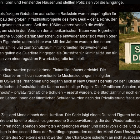
 Türen und Fenster der Häuser und stellten Polizisten vor die Eingänge.
reistöckigen Gebäuden aus solidem Backstein waren ursprünglich für
bau der großen Infrastrukturprojekte des New Deal – der Deiche, der
 gekommen waren. Seit den 1960er Jahren verließ die weiße
re, um sich in den Vororten den amerikanischen Traum vom Eigenheim
kanische Subproletariat: Menschen, die entweder arbeitslos waren oder
ein Eigenheim unerreichbar war. Mit den Jahren wurden den neuen
roßfamilie und zum Schutzraum mit informellen Netzwerken und
galten die Quartiere hingegen als Brutstätte für Kriminalität und für
n von einer regulären Erwerbsbiografie fern hielt.
rtiere wurden pastellfarbene Einfamilienhäuser errichtet. Die
 Quartieren – hoch subventionierte Mustersiedlungen mit rigider
in US-weites Phänomen und begann auch in New Orleans bereits vor der Flutkatas
tischen Infrastruktur hatte Katrina nachhaltige Folgen: Die öffentlichen Schulen, di
ols” – privatwirtschaftliche Schulen – ersetzt wurden. Die Stadt zahlt nur noch e
ten Lehrer_innen der öffentlichen Schulen wurden nach der Privatisierung fast aus
na-Zeit, drei Monate nach dem Hurrikan. Die Serie folgt einem Dutzend Figuren bei 
rtretend für eine obdachlos gewordene Stadtbevölkerung, die den Wiederaufbau al
 ihren noch lebenden oder toten Angehörigen waren und dabei von Polizei und Jus
chen in den second-lines der Beerdingungsparaden oder der Mardi Gras Umzug si
hten des Scheiterns erzählt werden. Die Charaktere scheitern an nicht ausbezahlte