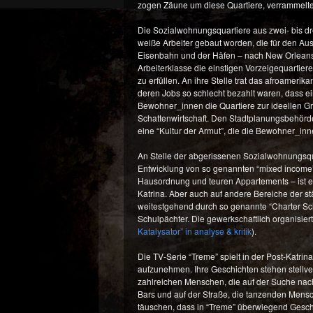
zogen Zäune um diese Quartiere, verrammelten
Die Sozialwohnungsquartiere aus zwei- bis d
weiße Arbeiter gebaut worden, die für den Aus
Eisenbahn und der Häfen – nach New Orleans
Arbeiterklasse die einstigen Vorzeigequartie
zu erfüllen. An ihre Stelle trat das afroameri
deren Jobs so schlecht bezahlt waren, dass 
Bewohner_innen die Quartiere zur ideellen G
Schattenwirtschaft. Den Stadtplanungsbehörden 
eine “Kultur der Armut”, die die Bewohner_inne
An Stelle der abgerissenen Sozialwohnungsqua
Entwicklung von so genannten “mixed income”-
Hausordnung und teuren Appartements – ist e
Katrina. Aber auch auf andere Bereiche der städ
weitestgehend durch so genannte “Charter Scho
Schulpächter. Die gewerkschaftlich organisier
Katalysator” in analyse & kritik
).
Die TV-Serie “Treme” spielt in der Post-Katri
aufzunehmen. Ihre Geschichten stehen stellve
zahlreichen Menschen, die auf der Suche nach
Bars und auf der Straße, die tanzenden Mens
täuschen, dass in “Treme” überwiegend Geschic