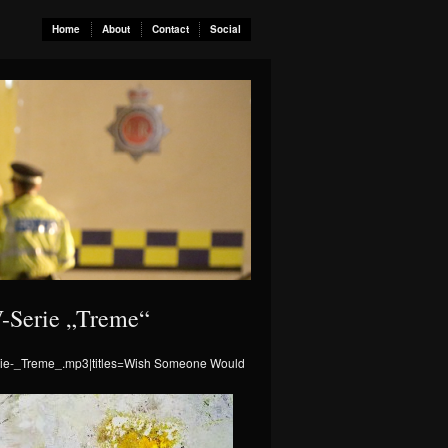
Home
About
Contact
Social
-Serie „Treme“
erie-_Treme_.mp3|titles=Wish Someone Would