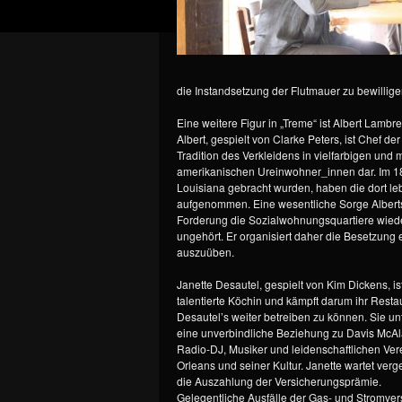
die Instandsetzung der Flutmauer zu bewilli
Eine weitere Figur in „Treme“ ist Albert Lambr
Albert, gespielt von Clarke Peters, ist Chef d
Tradition des Verkleidens in vielfarbigen und 
amerikanischen Ureinwohner_innen dar. Im 18.
Louisiana gebracht wurden, haben die dort l
aufgenommen. Eine wesentliche Sorge Alberts
Forderung die Sozialwohnungsquartiere wieder 
ungehört. Er organisiert daher die Besetzung 
auszuüben.
Janette Desautel, gespielt von Kim Dickens, is
talentierte Köchin und kämpft darum ihr Resta
Desautel’s weiter betreiben zu können. Sie un
eine unverbindliche Beziehung zu Davis McAl
Radio-DJ, Musiker und leidenschaftlichen Ve
Orleans und seiner Kultur. Janette wartet verg
die Auszahlung der Versicherungsprämie.
Gelegentliche Ausfälle der Gas- und Stromve