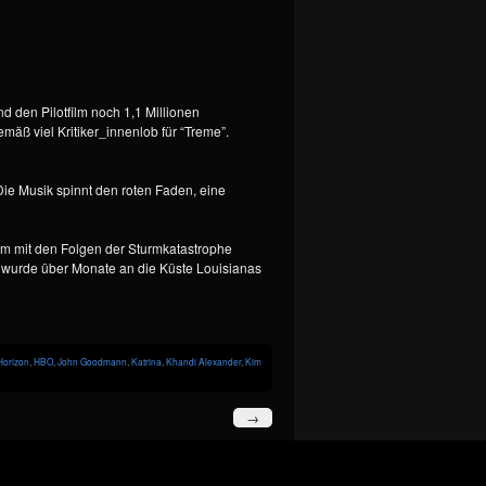
 den Pilotfilm noch 1,1 Millionen
mäß viel Kritiker_innenlob für “Treme”.
Die Musik spinnt den roten Faden, eine
kum mit den Folgen der Sturmkatastrophe
Öl wurde über Monate an die Küste Louisianas
Horizon
,
HBO
,
John Goodmann
,
Katrina
,
Khandi Alexander
,
Kim
→