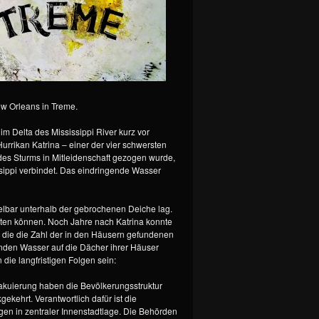
ew Orleans in Treme.
im Delta des Mississippi River kurz vor
rrikan Katrina – einer der vier schwersten
es Sturms in Mitleidenschaft gezogen wurde,
ssippi verbindet. Das eindringende Wasser
telbar unterhalb der gebrochenen Deiche lag.
hten können. Noch Jahre nach Katrina konnte
 die die Zahl der in den Häusern gefundenen
nden Wasser auf die Dächer ihrer Häuser
die langfristigen Folgen sein:
vakuierung haben die Bevölkerungsstruktur
kehrt. Verantwortlich dafür ist die
n in zentraler Innenstadtlage. Die Behörden