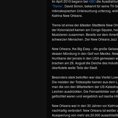
Im April 2010 begann bei
HBO
die Ausstrahlu
“Treme”
. David Simon, bekannt für seine TV-S
mikroskopischen Untersuchung unterzog, widm
Katrina New Orleans.
Treme ist eines der ältesten Stadtteile New O
der Kolonialzeit kamen am Congo Square, heut
Musizieren zusammen. Bereits vor dem Amerik
schwarzen Menschen. Der New Orleans Jazz is
New Orleans, the Big Easy – die große Gelasse
dessen Mündung in den Golf von Mexiko. New O
Hurrikane der jemals in den USA gemessen wu
brachen am 29. August die Deiche des Industr
überflutete weite Teile der Stadt.
Besonders stark betroffen war das Viertel Low
Die meisten der Todesopfer kamen aus dem Low
man die von den Mitarbeitern der US-Katastr
Leichen ausdrückten. Die Fernsehbilder von 
geflüchtet waren und vergeblich auf rasche Hil
New Orleans war in den 30 Jahren vor Katrina
nachhaltig verändert. New Orleans ist weißer
Aussperrung von mehr als 20.000 ausschließl