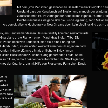
Mit dem „von Menschen geschaffenen Desaster“ meint Creighton den
Umstand dass der Kanalbruch auf Erosion und mangelnder Wartung
zurückzuführen ist. Trotz dringender Appelle des Ingenieur-Corps un
Deichausschusses weigerte sich die Bush-Regierung, zehn Millionen
gen. Als demokratische Hochburg war New Orleans eben kein Lieblingskind des – 
eux, ein Handwerker dessen Haus in Gentilly komplett zerstört wurde.
er Guardians of the Flame – einem Mardi Gras Indian Tribe. Die
mit Perlen besetzten Federkostümen stellt eine Ehrung der
 Jahrhundert, als die ersten westafrikanischen Sklav_innen nach
ebenden Indianerstämme oftmals entflohene Sklav_innen
 ist die Rückkehr der zu seiner Gang gehörenden Leute. Seine
zu öffnen, verhallt bei den Verantwortlichen der Stadtregierung
eines der Quartiere, um mit Hilfe von Presse und Fernsehen Druck
t eine
urant
terhält
ary, einem
rehrer New
eblich auf
rsorgung