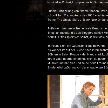
krimineller Polizei, korrupter Justiz, Drogen 
Für die Entwicklung von “Treme” haben David
z.B. mit Tom Piazza, Autor des 2005 erschie
Tremé: The Untold Story of Black New Orleans
Außerdem wurden in Treme reale Geschichten v
times” antrat oder die des Bloggers Ashley 
Kermit Ruffins spielt sich selbst, so wie viele 
Im Focus steht ein Querschnitt aus Bewohner
Alexander, ist auf der Suche nach ihrem wäh
Söhnen in Baton Rouge – der Hauptstadt Louisi
ihrem Vater übernommen hat, nicht aufgeben. 
Musiker und hält sich und seine neue Freundi
Bruder wird LaDonna von der engagierten Bürg