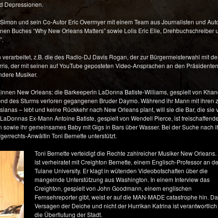
und Depressionen.
 Simon und sein Co-Autor Eric Overmyer mit einem Team aus Journalisten und A
nenen Buches “Why New Orleans Matters” sowie Lolis Eric Elie, Drehbuchschreiber
”.
erarbeitet, z.B. die des Radio-DJ Davis Rogan, der zur Bürgermeisterwahl mit d
Morris, der mit seinen auf YouTube geposteten Video-Ansprachen an den Präsident
andere Musiker.
_innen New Orleans: die Barkeeperin LaDonna Batiste-Williams, gespielt von Khan
rend des Sturms verloren gegangenen Bruder Daymo. Während ihr Mann mit ihren 
anas – lebt und keine Rückkehr nach New Orleans plant, will sie die Bar, die sie 
LaDonnas Ex-Mann Antoine Batiste, gespielt von Wendell Pierce, ist freischaffend
n sowie ihr gemeinsames Baby mit Gigs in Bars über Wasser. Bei der Suche nach 
errechts-Anwältin Toni Bernette unterstützt.
Toni Bernette verteidigt die Rechte zahlreicher Musiker New Orleans.
ist verheiratet mit Creighton Bernette, einem Englisch-Professor an de
Tulane University. Er klagt in wütenden Videobotschaften über die
mangelnde Unterstützung aus Washington. In einem Interview das
Creighton, gespielt von John Goodmann, einem englischen
Fernsehreporter gibt, weist er auf die MAN-MADE catastrophe hin. D
Versagen der Deiche und nicht der Hurrikan Katrina ist verantwortlich 
die Überflutung der Stadt.