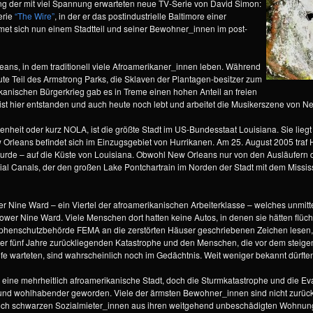
ng der mit viel Spannung erwarteten neue TV-Serie von David Simon:
erie
“The Wire”
, in der er das postindustrielle Baltimore einer
et sich nun einem Stadtteil und seiner Bewohner_innen im post-
rleans, in dem traditionell viele Afroamerikaner_innen leben. Während
e Teil des Armstrong Parks, die Sklaven der Plantagen-besitzer zum
anischen Bürgerkrieg gab es in Treme einen hohen Anteil an freien
t hier entstanden und auch heute noch lebt und arbeitet die Musikerszene von N
nheit oder kurz NOLA, ist die größte Stadt im US-Bundesstaat Louisiana. Sie liegt 
rleans befindet sich im Einzugsgebiet von Hurrikanen. Am 25. August 2005 traf Hu
rde – auf die Küste von Louisiana. Obwohl New Orleans nur von den Ausläufern d
ial Canals, der den großen Lake Pontchartrain im Norden der Stadt mit dem Missi
er Nine Ward – ein Viertel der afroamerikanischen Arbeiterklasse – welches unmit
er Nine Ward. Viele Menschen dort hatten keine Autos, in denen sie hätten flüc
ophenschutzbehörde FEMA an die zerstörten Häuser geschriebenen Zeichen lesen,
der fünf Jahre zurückliegenden Katastrophe und den Menschen, die vor dem steige
fe warteten, sind wahrscheinlich noch im Gedächtnis. Weit weniger bekannt dürften 
 eine mehrheitlich afroamerikanische Stadt, doch die Sturmkatastrophe und die E
 und wohlhabender geworden. Viele der ärmsten Bewohner_innen sind nicht zurückge
ich schwarzen Sozialmieter_innen aus ihren weitgehend unbeschädigten Wohnunge