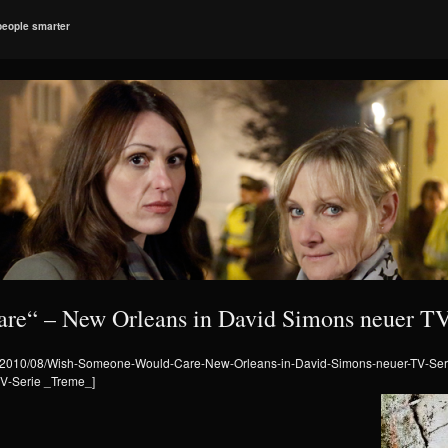
people smarter
e“ – New Orleans in David Simons neuer TV
oads/2010/08/Wish-Someone-Would-Care-New-Orleans-in-David-Simons-neuer-TV-S
TV-Serie _Treme_]