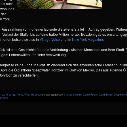
 als auch
bwohl das
 der
ew York.
Ausstrahlung von nur einer Episode die zweite Staffel in Auftrag gegeben. Während
erlauf der Staffel bis auf eine halbe Million herab. Trotzdem gab es erwartungsge
chienen beispielsweise in
Village Voice
und im
New York Magazine
.
ück, ist eine Geschichte über die Verbindung zwischen Menschen und ihrer Stadt. 
gem Lebenswillen und tiefer Verzweiflung.
 Ereignisse keine Ende in Sicht ist: Während sich das amerikanische Fernsehpubli
. April die Ölplattform “Deepwater Horizon” im Golf von Mexiko. Das auslaufende 
Bohrloch zu verschließen.
.4 2010-08-26
,
Treme
,
What We Love!
and was tagged with
Charter Schools
,
Clarke Peters
,
David Simon
,
Deepwater 
l Pierce
.