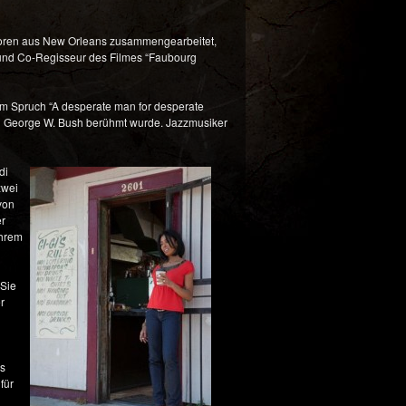
utoren aus New Orleans zusammengearbeitet,
 und Co-Regisseur des Filmes “Faubourg
em Spruch “A desperate man for desperate
en George W. Bush berühmt wurde. Jazzmusiker
di
zwei
von
er
ihrem
 Sie
r
as
für