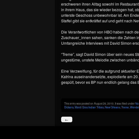
erschweren ihren Alltag sowohl im Restaurant
in ihrem Haus, das sie wieder bezogen hat, o
unterste Geschoss unbewohnbar ist. Am Ende
Staffel gibt sie entkräftet auf und geht nach N
Die Verantwortlichen von HBO haben nach der 
Zuschauer_innen sahen, sanken die Zahlen im V
Umfangreiche Interviews mit David Simon ers
“Treme”, sagt David Simon über sein neues St
ungestüme, unstete Melodie zwischen unbändi
Eine Verzweiflung, für die aufgrund aktueller
Katrina auseinandersetzte, explodierte am 20
gespült, bevor es BP nun endlich gelang das 
This entry was posted on August 26, 2010. It was filed under
No
Dickens
,
Mardi Gras Indian Tribes
,
New Orleans
,
Treme
,
Wendel
←