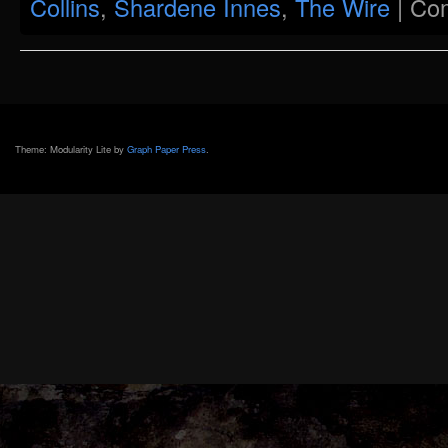
Collins
,
Shardene Innes
,
The Wire
|
Co
Theme: Modularity Lite by
Graph Paper Press
.