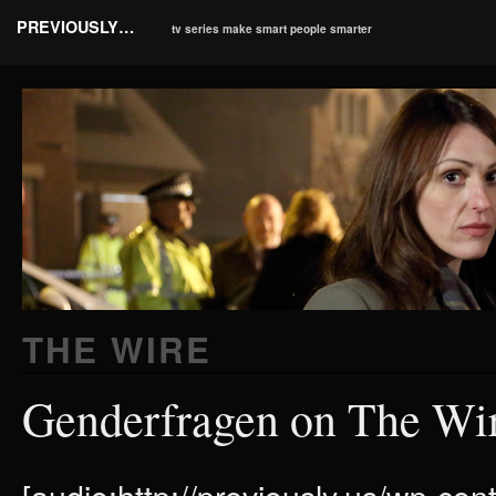
PREVIOUSLY…
tv series make smart people smarter
THE WIRE
Genderfragen on The Wi
[audio:http://previously.us/wp-co