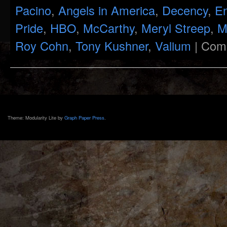
Pacino
,
Angels in America
,
Decency
,
En
Pride
,
HBO
,
McCarthy
,
Meryl Streep
,
M
Roy Cohn
,
Tony Kushner
,
Valium
|
Comm
Theme: Modularity Lite by
Graph Paper Press
.