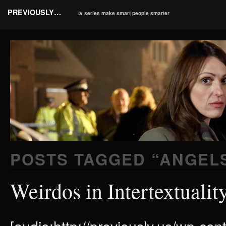
PREVIOUSLY…
tv series make smart people smarter
POSTS TAGGED “
ANGELS
Weirdos in Intertextuality
[audio:http://previously.us/wp-co