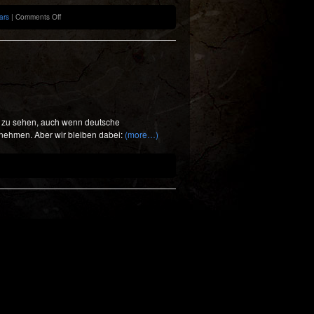
on
ars
|
Comments Off
Previously:
5th
Episode
al zu sehen, auch wenn deutsche
nehmen. Aber wir bleiben dabei:
(more…)