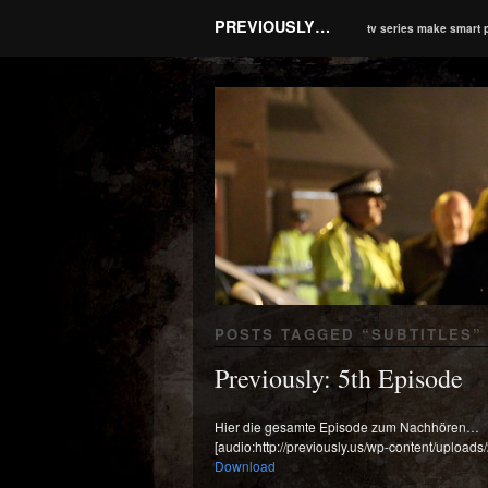
PREVIOUSLY…
tv series make smart 
POSTS TAGGED “
SUBTITLES
”
Previously: 5th Episode
Hier die gesamte Episode zum Nachhören…
[audio:http://previously.us/wp-content/uplo
Download