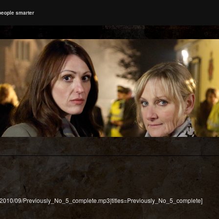
people smarter
ads/2010/09/Previously_No_5_complete.mp3|titles=Previously_No_5_complete]