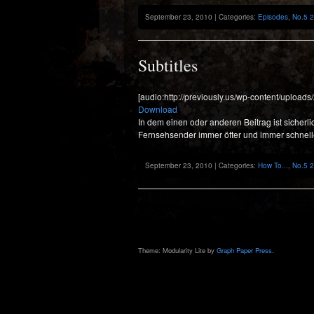
September 23, 2010 | Categories:
Episodes
,
No.5 
Subtitles
[audio:http://previously.us/wp-content/uploa
Download
In dem einen oder anderen Beitrag ist sicher
Fernsehsender immer öfter und immer schnell
September 23, 2010 | Categories:
How To...
,
No.5 
Theme: Modularity Lite by
Graph Paper Press
.