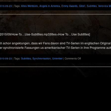
2010-09-23
| Tags:
Altes Wettbüro
,
Angels in America
,
Emmy Awards
,
Glee!
,
Subtitles
,
Veronica M
ds/2010/09/How-To…Use-Subtitles.mp3|titles=How To…Use Subtitles]
lich schon angeklungen, dass wir Fans davon sind TV-Serien im englischen Origin
er synchronisierte Fassungen us-amerikanischer TV-Serien in ihre Programme auf
on
2010-09-23
| Tags:
Subtitles
,
Synchronisation
,
Untertitel
|
Comments Off
Subtitles