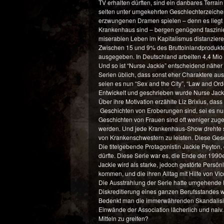
TV erhalten dürften, sind ein danbares Terrai
selten unter umgekehrten Geschlechterzeichen 
erzwungenen Dramen spielen – denn es liegt 
Krankenhaus sind – bergen genügend faszinie
miserablen Leben im Kapitalismus distanzier
Zwischen 15 und 9% des Bruttoinlandprodukte
ausgegeben. In Deutschland arbeiten 4,4 Mio
Und so ist “Nurse Jackie” entscheidend näher
Serien üblich, dass sonst eher Charaktere aus
seien es nun “Sex and the City”, “Law and Orde
Entwickelt und geschrieben wurde Nurse Jack
Über ihre Motivation erzählte Liz Brixius, dass
Geschichten von Eroberungen sind, sei es n
Geschichten von Frauen sind oft weniger zuge
werden. Und jede Krankenhaus-Show drehte sic
von Krankenschwestern zu leisten. Diese Gesc
Die titelgebende Protagonistin Jackie Peyton, 
dürfte. Diese Serie war es, die Ende der 1990
Jackie wird als starke, jedoch gestörte Persö
kommen, und die ihren Alltag mit Hilfe von Vic
Die Ausstrahlung der Serie hatte umgehende P
Diskreditierung eines ganzen Berufsstandes w
Bedenkt man die immerwährenden Skandalisie
Einwände der Association lächerlich und naiv.
Mitteln zu greifen?