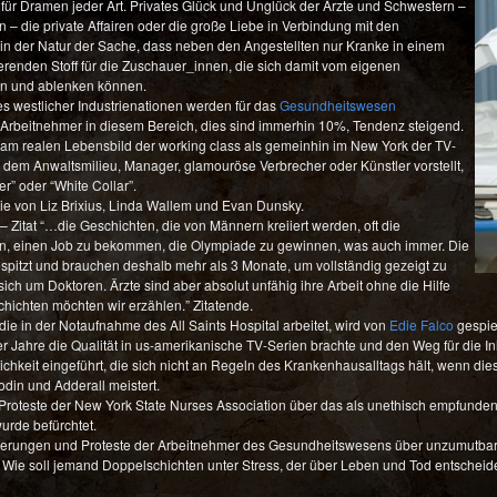
n für Dramen jeder Art. Privates Glück und Unglück der Ärzte und Schwestern –
– die private Affairen oder die große Liebe in Verbindung mit den
in der Natur der Sache, dass neben den Angestellten nur Kranke in einem
renden Stoff für die Zuschauer_innen, die sich damit vom eigenen
en und ablenken können.
s westlicher Industrienationen werden für das
Gesundheitswesen
 Arbeitnehmer in diesem Bereich, dies sind immerhin 10%, Tendenz steigend.
 am realen Lebensbild der working class als gemeinhin im New York der TV-
 dem Anwaltsmilieu, Manager, glamouröse Verbrecher oder Künstler vorstellt,
r” oder “White Collar”.
ie von Liz Brixius, Linda Wallem und Evan Dunsky.
 – Zitat “…die Geschichten, die von Männern kreiiert werden, oft die
un, einen Job zu bekommen, die Olympiade zu gewinnen, was auch immer. Die
spitzt und brauchen deshalb mehr als 3 Monate, um vollständig gezeigt zu
h um Doktoren. Ärzte sind aber absolut unfähig ihre Arbeit ohne die Hilfe
hichten möchten wir erzählen.” Zitatende.
die in der Notaufnahme des All Saints Hospital arbeitet, wird von
Edie Falco
gespiel
er Jahre die Qualität in us-amerikanische TV-Serien brachte und den Weg für die In
nlichkeit eingeführt, die sich nicht an Regeln des Krankenhausalltags hält, wenn d
odin und Adderall meistert.
roteste der New York State Nurses Association über das als unethisch empfundene
urde befürchtet.
rungen und Proteste der Arbeitnehmer des Gesundheitswesens über unzumutbare
 Wie soll jemand Doppelschichten unter Stress, der über Leben und Tod entscheide