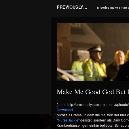
PREVIOUSLY…
tv series make smart 
Make Me Good God But No
[audio:http://previously.us/wp-content/uplo
Download
Nicht als Drama, in dem die meisten der hier 
“
Nurse Jackie
” gelistet, sondern als Dark Com
Krankenhäuser, gemeinhin beliebter Schaupla