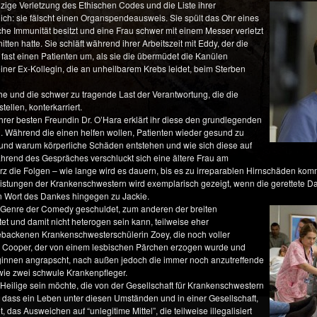
nzige Verletzung des Ethischen Codes und die Liste ihrer
htlich: sie fälscht einen Organspendeausweis. Sie spült das Ohr eines
sche Immunität besitzt und eine Frau schwer mit einem Messer verletzt
ten hatte. Sie schläft während ihrer Arbeitszeit mit Eddy, der die
fast einen Patienten um, als sie die übermüdet die Kanülen
einer Ex-Kollegin, die an unheilbarem Krebs leidet, beim Sterben
 und die schwer zu tragende Last der Verantwortung, die die
llen, konterkarriert.
rer besten Freundin Dr. O’Hara erklärt ihr diese den grundlegenden
 Während die einen helfen wollen, Patienten wieder gesund zu
e und warum körperliche Schäden entstehen und wie sich diese auf
rend des Gespräches verschluckt sich eine ältere Frau am
z die Folgen – wie lange wird es dauern, bis es zu irreparablen Hirnschäden kommt –
stungen der Krankenschwestern wird exemplarisch gezeigt, wenn die gerettete Dam
in Wort des Dankes hingegen zu Jackie.
 Genre der Comedy geschuldet, zum anderen der breiten
tet und damit nicht heterogen sein kann, teilweise eher
hgebackenen Krankenschwesterschülerin Zoey, die noch voller
Dr. Cooper, der von einem lesbischen Pärchen erzogen wurde und
leginnen angrapscht, nach außen jedoch die immer noch anzutreffende
wie zwei schwule Krankenpfleger.
e Heilige sein möchte, die von der Gesellschaft für Krankenschwestern
st, dass ein Leben unter diesen Umständen und in einer Gesellschaft,
as Ausweichen auf “unlegitime Mittel”, die teilweise illegalisiert