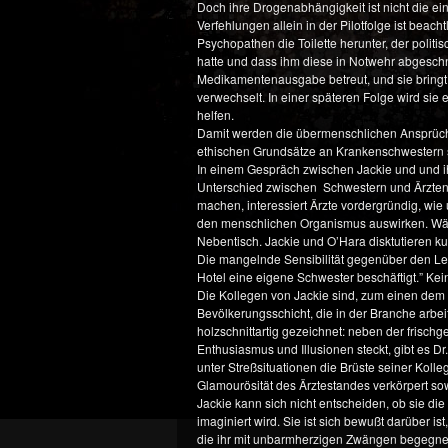
Doch ihre Drogenabhängigkeit ist nicht die ei
Verfehlungen allein in der Pilotfolge ist beac
Psychopathen die Toilette herunter, der politi
hatte und dass ihm diese in Notwehr abgeschnit
Medikamentenausgabe betreut, und sie bringt 
verwechselt. In einer späteren Folge wird sie 
helfen.
Damit werden die übermenschlichen Ansprüche
ethischen Grundsätze an Krankenschwestern ste
In einem Gespräch zwischen Jackie und und ih
Unterschied zwischen Schwestern und Ärzten.
machen, interessiert Ärzte vordergründig, wi
den menschlichen Organismus auswirken. Wäh
Nebentisch. Jackie und O’Hara disktutieren kur
Die mangelnde Sensibilität gegenüber den Lei
Hotel eine eigene Schwester beschäftigt.” Ke
Die Kollegen von Jackie sind, zum einen dem
Bevölkerungsschicht, die in der Branche arbei
holzschnittartig gezeichnet: neben der frisc
Enthusiasmus und Illusionen steckt, gibt es 
unter Streßsituationen die Brüste seiner Kol
Glamourösität des Ärztestandes verkörpert so
Jackie kann sich nicht entscheiden, ob sie di
imaginiert wird. Sie ist sich bewußt darüber i
die ihr mit unbarmherzigen Zwängen begegnet, d