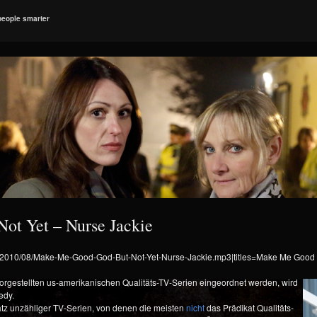
people smarter
t Yet – Nurse Jackie
ads/2010/08/Make-Me-Good-God-But-Not-Yet-Nurse-Jackie.mp3|titles=Make Me Good 
vorgestellten us-amerikanischen Qualitäts-TV-Serien eingeordnet werden, wird
edy.
tz unzähliger TV-Serien, von denen die meisten
nicht
das Prädikat Qualitäts-