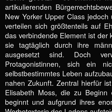
artikulierenden Bürgerrechtsbew
New Yorker Upper Class jedoch ü
verteilen sich größtenteils auf 
das verbindende Element ist der
sie tagtäglich durch ihre män
ausgesetzt sind. Doch ver
Protagonistinnen, sich ein ni
selbstbestimmtes Leben aufzuba
nahen Zukunft. Zentral hierfür is
Elisabeth Moss, die zu Beginn d
beginnt und aufgrund ihres enor
Werbetexter
des Ladens aufstei
in