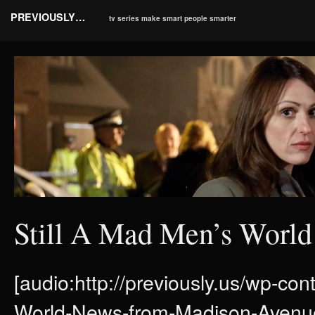
PREVIOUSLY…
tv series make smart people smarter
Still A Mad Men’s Worl
[audio:http://previously.us/wp-co
World-News-from-Madison-Avenue.