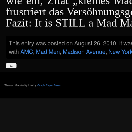
wie ein, Zitat „kleines Mä
frustriert das Versöhnungs
Fazit: It is STILL a Mad M
This entry was posted on August 26, 2010. It wa
with
AMC
,
Mad Men
,
Madison Avenue
,
New Yor
←
Theme: Modularity Lite by
Graph Paper Press
.