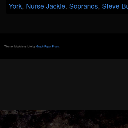
York
,
Nurse Jackie
,
Sopranos
,
Steve B
Theme: Modularity Lite by
Graph Paper Press
.