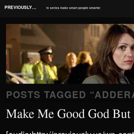
PREVIOUSLY…
tv series make smart people smarter
POSTS TAGGED “
ADDER
Make Me Good God But N
[audio:http://previously.us/wp-c