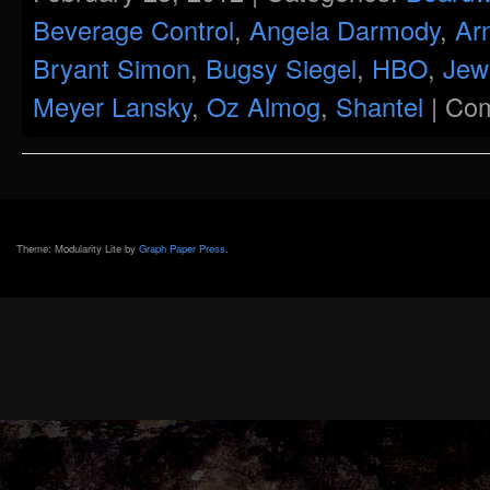
Beverage Control
,
Angela Darmody
,
Ar
Bryant Simon
,
Bugsy Siegel
,
HBO
,
Jew
Meyer Lansky
,
Oz Almog
,
Shantel
|
Com
Theme: Modularity Lite by
Graph Paper Press
.