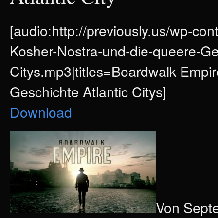
[audio:http://previously.us/wp-c
Kosher-Nostra-und-die-queere-Ges
Citys.mp3|titles=Boardwalk Empir
Geschichte Atlantic Citys]
Download
Von Septe