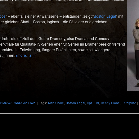
tice
” – ebenfalls einer Anwaltsserie – entstanden, zeigt “
Boston Legal
” mit
r gleichen Stadt – Boston, logisch – die Fälle der erfolgreichen
dreht, die offiziell dem Genre Dramedy, also Drama und Comedy
kmale für Qualitäts-TV-Serien eher für Serien im Dramenbereich treffend
haraktere in Entwicklung, längere Erzähllinien, sowie schwierigere
ist_innen.
(more…)
11-07-28
,
What We Love!
| Tags:
Alan Shore
,
Boston Legal
,
Cpt. Kirk
,
Denny Crane
,
Enterprise
|