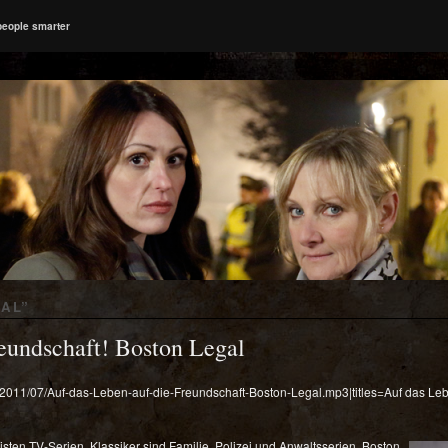
people smarter
AL
”
reundschaft! Boston Legal
s/2011/07/Auf-das-Leben-auf-die-Freundschaft-Boston-Legal.mp3|titles=Auf das Leb
en TV-Serien. Klassiker sind Familie, Polizei und Anwaltsserien. Boston