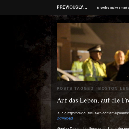
PREVIOUSLY…
tv series make smart 
POSTS TAGGED “
BOSTON LEG
Auf das Leben, auf die F
[audio:http://previously.us/wp-content/upload
Download
Wenige Themen bestimmen die Sujets der meist