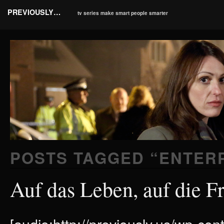
PREVIOUSLY…
tv series make smart people smarter
POSTS TAGGED “
ENTER
Auf das Leben, auf die F
[audio:http://previously.us/wp-co