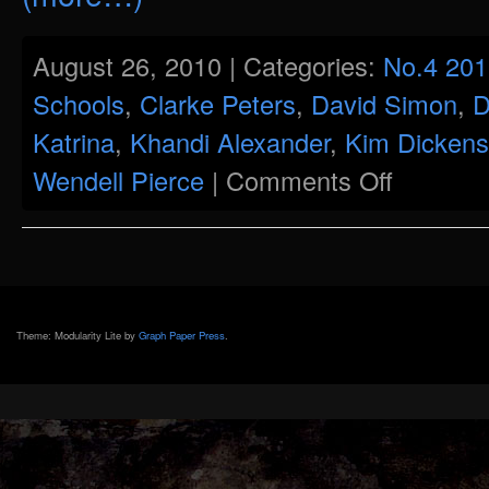
August 26, 2010 | Categories:
No.4 201
Schools
,
Clarke Peters
,
David Simon
,
D
Katrina
,
Khandi Alexander
,
Kim Dickens
on
Wendell Pierce
|
Comments Off
„Wish
Someone
Would
Care“
–
New
Orleans
in
David
Simons
Theme: Modularity Lite by
Graph Paper Press
.
neuer
TV-
Serie
„Treme“