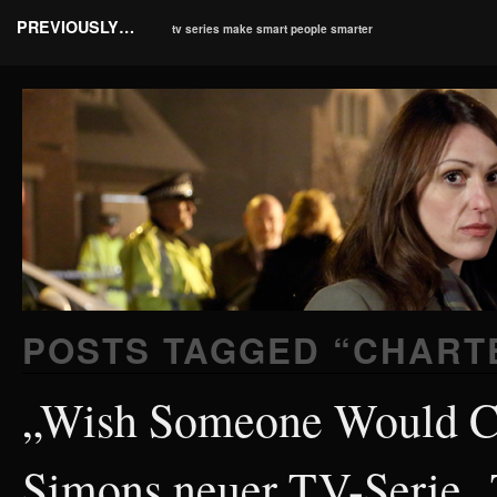
PREVIOUSLY…
tv series make smart people smarter
POSTS TAGGED “
CHART
„Wish Someone Would Ca
Simons neuer TV-Serie 