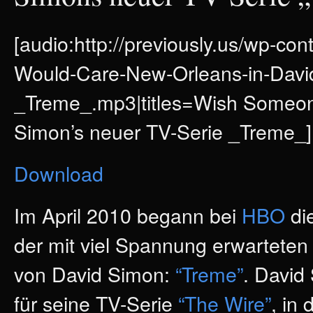
[audio:http://previously.us/wp-c
Would-Care-New-Orleans-in-Davi
_Treme_.mp3|titles=Wish Someon
Simon’s neuer TV-Serie _Treme_]
Download
Im April 2010 begann bei
HBO
di
der mit viel Spannung erwarteten
von David Simon:
“Treme”
. David
für seine TV-Serie
“The Wire”
, in 