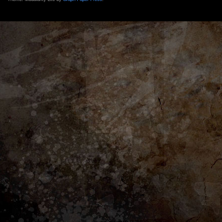
neuer
TV-
Serie
„Treme“