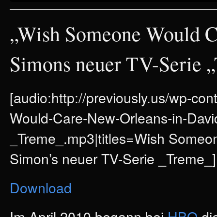
„Wish Someone Would Ca
Simons neuer TV-Serie 
[audio:http://previously.us/wp-c
Would-Care-New-Orleans-in-Davi
_Treme_.mp3|titles=Wish Someon
Simon’s neuer TV-Serie _Treme_]
Download
Im April 2010 begann bei
HBO
di