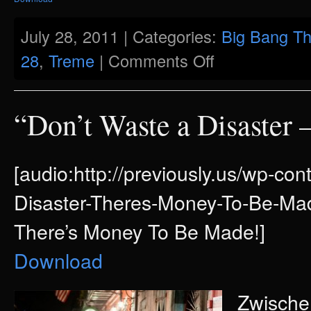
July 28, 2011 | Categories:
Big Bang Th
on
28
,
Treme
|
Comments Off
Previously:
12th
Episode
“Don’t Waste a Disaster
[audio:http://previously.us/wp-co
Disaster-Theres-Money-To-Be-Mad
There’s Money To Be Made!]
Download
Zwische