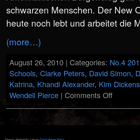
schwarzen Menschen. Der New Orl
heute noch lebt und arbeitet die
(more…)
August 26, 2010 | Categories:
No.4 201
Schools
,
Clarke Peters
,
David Simon
,
D
Katrina
,
Khandi Alexander
,
Kim Dickens
on
Wendell Pierce
|
Comments Off
„Wish
Someone
Would
Care“
–
New
Orleans
in
David
Simons
Theme: Modularity Lite by
Graph Paper Press
.