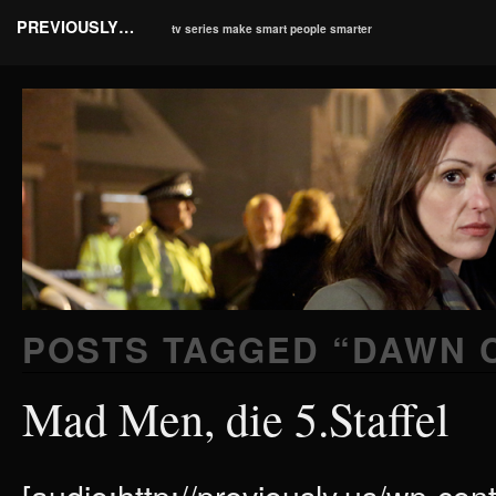
PREVIOUSLY…
tv series make smart people smarter
POSTS TAGGED “
DAWN 
Mad Men, die 5.Staffel
[audio:http://previously.us/wp-c