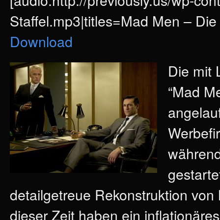
Staffel.mp3|titles=Mad Men – Die 5
Download
Die mit
“Mad Men
angelauf
Werbefi
während
gestarte
detailgetreue Rekonstruktion von
dieser Zeit haben ein inflationäre