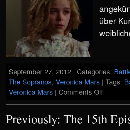
angekün
über Kur
weiblich
September 27, 2012 | Categories:
Battl
The Sopranos
,
Veronica Mars
| Tags:
B
on
Veronica Mars
|
Comments Off
“…
Lass
Dein
Haar
herunter!”
Previously: The 15th Epi
–
Shortcut
Stories