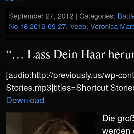
September 27, 2012 | Categories:
Battl
No.16 2012-09-27
,
Veep
,
Veronica Mar
“… Lass Dein Haar herunt
[audio:http://previously.us/wp-co
Stories.mp3|titles=Shortcut Storie
Download
Die gro
werden 