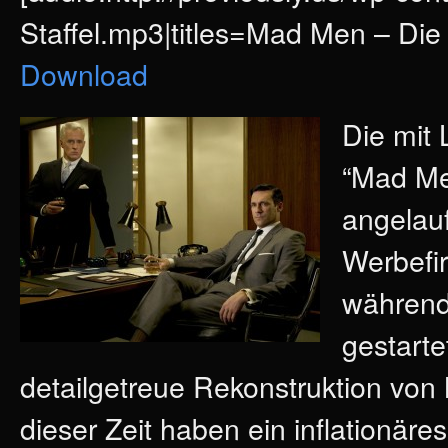
Staffel.mp3|titles=Mad Men – Die 5
Download
Die mit
“Mad Men
angelauf
Werbefi
während
gestarte
detailgetreue Rekonstruktion von
dieser Zeit haben ein inflationäre