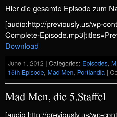
Hier die gesamte Episode zum 
[audio:http://previously.us/wp-co
Complete-Episode.mp3|titles=Pre
Download
June 1, 2012 | Categories:
Episodes
,
M
15th Episode
,
Mad Men
,
Portlandia
|
Co
Mad Men, die 5.Staffel
[audio:http://previously.us/wp-c