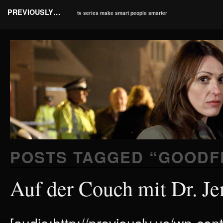
PREVIOUSLY…
tv series make smart people smarter
POSTS TAGGED “
GOODF
Auf der Couch mit Dr. Je
[audio:http://previously.us/wp-co