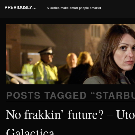
PREVIOUSLY…
tv series make smart people smarter
POSTS TAGGED “
STARB
No frakkin’ future? – Uto
Galactica