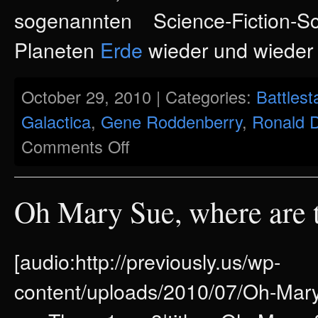
sogenannten Science-Fiction-S
Planeten
Erde
wieder und wieder 
October 29, 2010 | Categories:
Battlest
Galactica
,
Gene Roddenberry
,
Ronald 
on
Comments Off
No
frakkin’
future?
–
Utopische
Oh Mary Sue, where are 
Impulse
in
Battlestar
Galactica
[audio:http://previously.us/wp-
content/uploads/2010/07/Oh-Mar