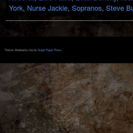
York
,
Nurse Jackie
,
Sopranos
,
Steve B
Theme: Modularity Lite by
Graph Paper Press
.