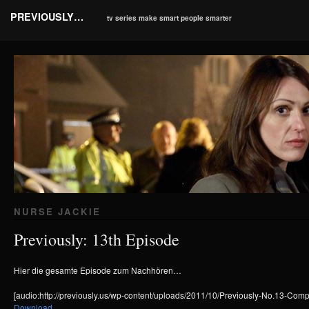
PREVIOUSLY…
tv series make smart people smarter
NURSE JACKIE
Previously: 13th Episode
Hier die gesamte Episode zum Nachhören…
[audio:http://previously.us/wp-content/uploads/2011/10/Previously-No.13-Com
Download