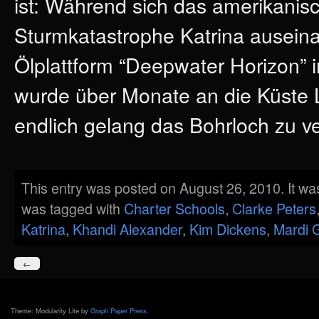
ist: Während sich das amerikanis
Sturmkatastrophe Katrina auseinan
Ölplattform “Deepwater Horizon” 
wurde über Monate an die Küste 
endlich gelang das Bohrloch zu v
This entry was posted on August 26, 2010. It wa
was tagged with
Charter Schools
,
Clarke Peters
Katrina
,
Khandi Alexander
,
Kim Dickens
,
Mardi G
←
Theme: Modularity Lite by
Graph Paper Press
.