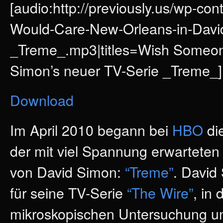
[audio:http://previously.us/wp-c
Would-Care-New-Orleans-in-Davi
_Treme_.mp3|titles=Wish Someon
Simon’s neuer TV-Serie _Treme_]
Download
Im April 2010 begann bei
HBO
di
der mit viel Spannung erwarteten
von David Simon:
“Treme”
. David
für seine TV-Serie
“The Wire”
, in 
mikroskopischen Untersuchung unt