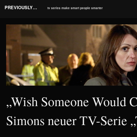
PREVIOUSLY…
tv series make smart people smarter
„Wish Someone Would Ca
Simons neuer TV-Serie 