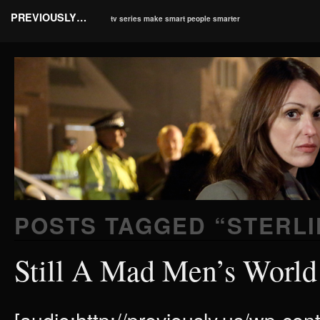
PREVIOUSLY…
tv series make smart people smarter
POSTS TAGGED “
STERL
Still A Mad Men’s Worl
[audio:http://previously.us/wp-co