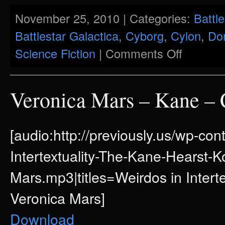
November 25, 2010 | Categories:
Battle
Battlestar Galactica
,
Cyborg
,
Cylon
,
Do
on
Science Fiction
|
Comments Off
Ein
Manifest
für
Cylons?
–
Veronica Mars – Kane – C
Feminismus
im
Streit
mit
Battlestar
[audio:http://previously.us/wp-co
Galactica
Intertextuality-The-Kane-Hearst-K
Mars.mp3|titles=Weirdos in Intert
Veronica Mars]
Download