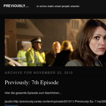
PREVIOUSLY…
tv series make smart people smarter
ARCHIVE FOR
NOVEMBER 25, 2010
Previously: 7th Episode
Hier die gesamte Episode zum Nachhören…
[audio:http://previously.us/wp-content/uploads/2010/11/Previously-Ep.-7.mp3|tit
Download