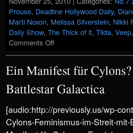
November 25, 2010 | Categories:
No.7 
Prouse
,
Deadline Hollywood Daily
,
Dian
Marti Noxon
,
Melissa Silverstein
,
Nikki 
Daily Show
,
The Thick of it
,
Tilda
,
Veep
on
Comments Off
HBOs
langer
Weg
zu
einer
Ein Manifest für Cylons?
weiblichen
und
/
oder
Battlestar Galactica
feministischen
Hauptfigur
[audio:http://previously.us/wp-con
Cylons-Feminismus-im-Streit-mit-B