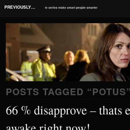
PREVIOUSLY…
tv series make smart people smarter
POSTS TAGGED “
POTUS
66 % disapprove – thats 
awake right now!