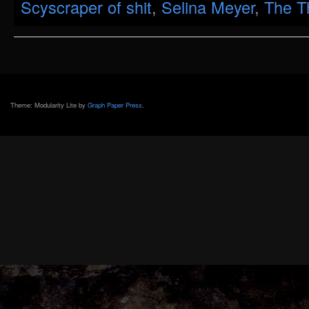
Scyscraper of shit
,
Selina Meyer
,
The Th
Theme: Modularity Lite by
Graph Paper Press
.