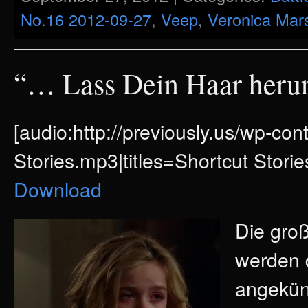
No.16 2012-09-27
,
Veep
,
Veronica Mar
“… Lass Dein Haar herunt
[audio:http://previously.us/wp-co
Stories.mp3|titles=Shortcut Storie
Download
Die gro
werden 
angekün