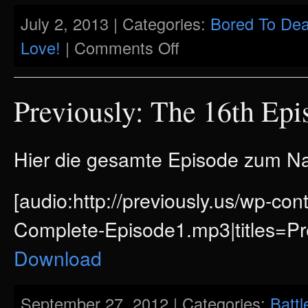
July 2, 2013 | Categories:
Bored To Dea
on
Love!
|
Comments Off
Previously:
The
17th
Episode
Previously: The 16th Epi
Hier die gesamte Episode zum 
[audio:http://previously.us/wp-co
Complete-Episode1.mp3|titles=Pr
Download
September 27, 2012 | Categories:
Battl