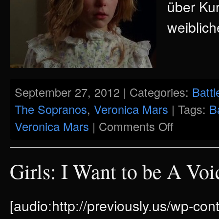
über Kur
weiblich
September 27, 2012 | Categories:
Battl
The Sopranos
,
Veronica Mars
| Tags:
B
on
Veronica Mars
|
Comments Off
“…
Lass
Dein
Haar
herunter!”
Girls: I Want to be A Vo
–
Shortcut
Stories
[audio:http://previously.us/wp-con