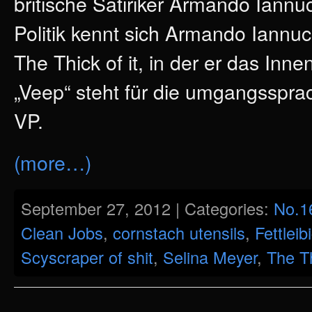
britische Satiriker Armando Iann
Politik kennt sich Armando Iannucc
The Thick of it, in der er das Inn
„Veep“ steht für die umgangsspra
VP.
(more…)
September 27, 2012 | Categories:
No.1
Clean Jobs
,
cornstach utensils
,
Fettleib
Scyscraper of shit
,
Selina Meyer
,
The Th