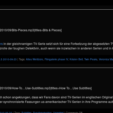
/2010/09/Bits-Pieces.mp3|titles=Bits & Pieces]
rs
in der gleichnamigen TV-Serie setzt sich für eine Fortsetzung der abgesetzten T
zrolle der toughen Detektivin, auch wenn sie inzwischen in anderen Serien und in 
.5 2010-09-23
| Tags:
Altes Wettbüro
,
Filmgalerie phase IV
,
Kristen Bell
,
Twin Peaks
,
Veronica Ma
ds/2010/09/How-To…Use-Subtitles.mp3|titles=How To…Use Subtitles]
lich schon angeklungen, dass wir Fans davon sind TV-Serien im englischen Origin
er synchronisierte Fassungen us-amerikanischer TV-Serien in ihre Programme auf
on
2010-09-23
| Tags:
Subtitles
,
Synchronisation
,
Untertitel
|
Comments Off