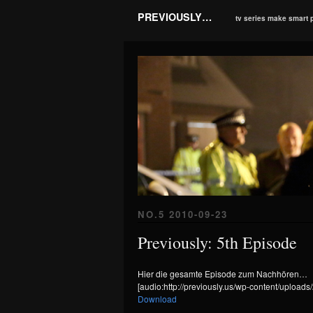
PREVIOUSLY…
tv series make smart 
NO.5 2010-09-23
Previously: 5th Episode
Hier die gesamte Episode zum Nachhören…
[audio:http://previously.us/wp-content/uplo
Download