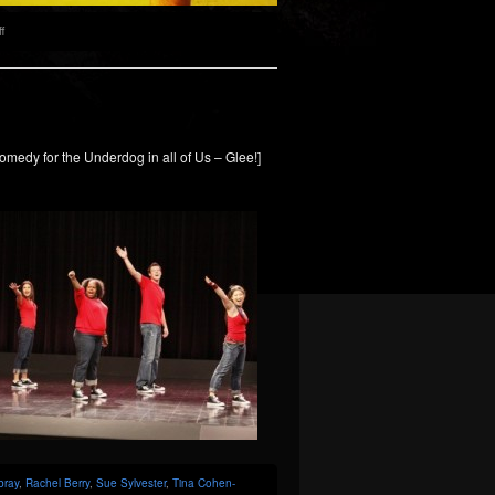
on
f
And
the
Emmy
goes
to…
omedy for the Underdog in all of Us – Glee!]
bray
,
Rachel Berry
,
Sue Sylvester
,
Tina Cohen-