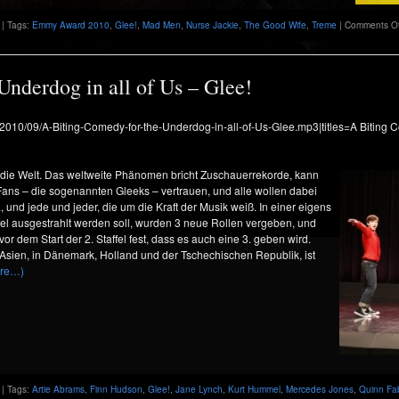
| Tags:
Emmy Award 2010
,
Glee!
,
Mad Men
,
Nurse Jackie
,
The Good Wife
,
Treme
|
Comments Of
Underdog in all of Us – Glee!
s/2010/09/A-Biting-Comedy-for-the-Underdog-in-all-of-Us-Glee.mp3|titles=A Biting C
t die Welt. Das weltweite Phänomen bricht Zuschauerrekorde, kann
e Fans – die sogenannten Gleeks – vertrauen, und alle wollen dabei
 und jede und jeder, die um die Kraft der Musik weiß. In einer eigens
affel ausgestrahlt werden soll, wurden 3 neue Rollen vergeben, und
vor dem Start der 2. Staffel fest, dass es auch eine 3. geben wird.
 Asien, in Dänemark, Holland und der Tschechischen Republik, ist
re…)
| Tags:
Artie Abrams
,
Finn Hudson
,
Glee!
,
Jane Lynch
,
Kurt Hummel
,
Mercedes Jones
,
Quinn Fa