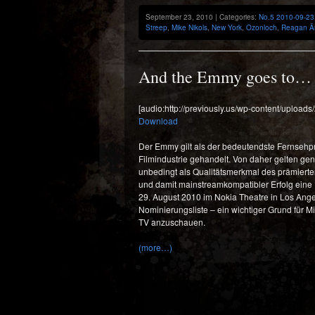
September 23, 2010 | Categories:
No.5 2010-09-23
Streep
,
Mike Nikols
,
New York
,
Ozonloch
,
Reagan Ä
And the Emmy goes to…
[audio:http://previously.us/wp-content/uploa
Download
Der Emmy gilt als der bedeutendste Fernsehp
Filmindustrie gehandelt. Von daher gelten g
unbedingt als Qualitätsmerkmal des prämierte
und damit mainstreamkompatibler Erfolg eine 
29. August 2010 im Nokia Theatre in Los Angel
Nominierungsliste – ein wichtiger Grund für 
TV anzuschauen.
(more…)