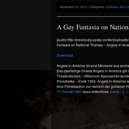
September 23, 2010 | Categories:
Episodes
,
No.5 
A Gay Fantasia on Nation
[audio:http://previously.us/wp-content/uploa
Fantasia on National Themes – Angels in Ame
Download
Angels in America ist eine Miniserie aus sechs
Das zweiteilige Drama Angels in America gilt 
Theaterstückes – Millenium Approaches wurde 
Perestroika – Ende 1993. Angels in America wur
eine Filmadaption von keinem der größeren Fi
TV-Sender HBO
dazu entschloss.
(more…)