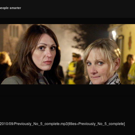
people smarter
ads/2010/09/Previously_No_5_complete.mp3|titles=Previously_No_5_complete]