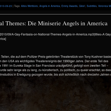
2010-09-23
| Tags:
Altes Wettbüro
,
Angels in America
,
Emmy Awards
,
Glee!
,
Subtitles
,
Veronica M
al Themes: Die Miniserie Angels in America
ds/2010/09/A-Gay-Fantasia-on-National-Themes-Angels-in-America.mp3|titles=A Gay
rica]
 Teilen, die auf dem Pulitzer Preis-gekrönten Theaterstück von Tony Kushner basier
in den USA als wichtigstes Theaterereignis der 1990iger Jahre. Der erste Teil des
1991 im Eureka Stage in San Francisco uraufgeführt, gefolgt vom zweiten Teil –
de sehr lange als zu lang, zu künstlerisch, zu politisch, zu queer erachtet, so das
lmstudios in Erwägung gezogen wurde, bis sich schließlich nach dreizehn Jahren 