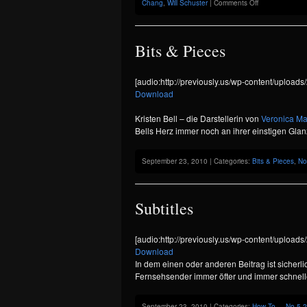
on
Chang
,
Will Schuster
|
Comments Off
A
Biting
Comedy
for
Bits & Pieces
the
Underdog
in
[audio:http://previously.us/wp-content/uploads
all
Download
of
Us
–
Kristen Bell – die Darstellerin von
Veronica Ma
Glee!
Bells Herz immer noch an ihrer einstigen Glan
September 23, 2010 | Categories:
Bits & Pieces
,
No
Subtitles
[audio:http://previously.us/wp-content/uploa
Download
In dem einen oder anderen Beitrag ist sicher
Fernsehsender immer öfter und immer schnell
September 23, 2010 | Categories:
How To...
,
No.5 