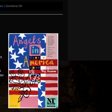
on
ars
|
Comments Off
Previously:
5th
Episode
t.
s
der