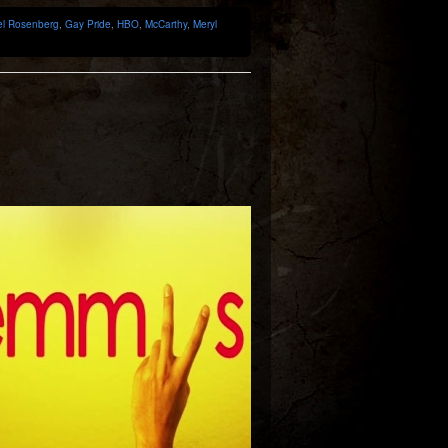
el Rosenberg
,
Gay Pride
,
HBO
,
McCarthy
,
Meryl