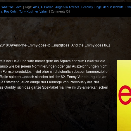
,
What We Love!
| Tags:
Aids
,
Al Pacino
,
Angels in America
,
Decency
,
Engel der Geschichte
,
Eth
on
ra
,
Roy Cohn
,
Tony Kushner
,
Valium
|
Comments Off
A
Gay
Fantasia
on
National
Themes:
Die
ds/2010/09/And-the-Emmy-goes-to…mp3|titles=And the Emmy goes to..]
Miniserie
Angels
in
America
reis der USA und wird immer
gern als Äquivalent zum Oskar für die
enauso wie bei jenem Nominierungen oder gar Auszeichnungen nicht
n Fernsehproduktes – viel eher wird sicherlich dessen kommerzieller
Rolle spielen. Jedoch standen bei der 62. Emmy-Verleihung, die am
es stattfand, auch einige der Lieblinge von Previously auf der
Miss Gouldy, sich das ganze Spektakel mal live im US-amerikanischen