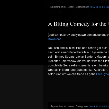
September 23, 2010 | Categories:
No.5 2010-09-23
A Biting Comedy for the 
[audio:http://previously.us/wp-content/upload
Download
Deutschland ist nicht Pop und schon gar nich
nach erst einer Staffel bereits auf hysterisch
sein. Britney Spears, Javiar Bardem, Madonna,
kreiierten Talentshow, die vor der zweiten St
obwohl die Serie extrem teuer ist steht bereits 
Überall, in Nord- und Südamerika, Australien,
sofort klar, um welche Serie es geht:
Glee!
(mo
September 23, 2010 | Categories:
No.5 2010-09-23