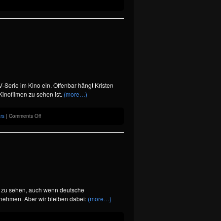
V-Serie im Kino ein. Offenbar hängt Kristen
Kinofilmen zu sehen ist.
(more…)
on
rs
|
Comments Off
Bits
&
Pieces
al zu sehen, auch wenn deutsche
nehmen. Aber wir bleiben dabei:
(more…)