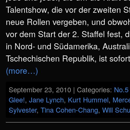
Talentshow, die vor der zweiten S
neue Rollen vergeben, und obwohl 
vor dem Start der 2. Staffel fest,
in Nord- und Südamerika, Austral
Tschechischen Republik, ist sofor
(more…)
September 23, 2010 | Categories:
No.5
Glee!
,
Jane Lynch
,
Kurt Hummel
,
Merc
Sylvester
,
Tina Cohen-Chang
,
Will Schu