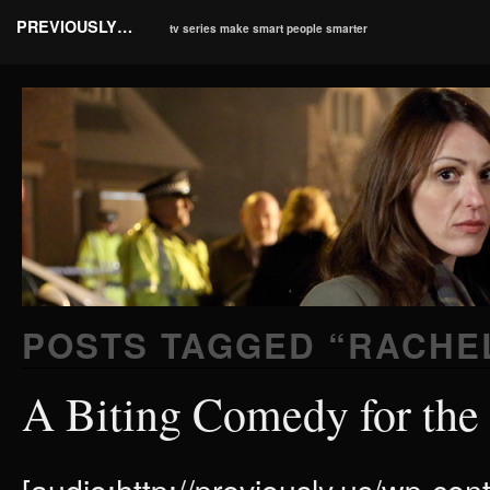
PREVIOUSLY…
tv series make smart people smarter
POSTS TAGGED “
RACHE
A Biting Comedy for the 
[audio:http://previously.us/wp-c