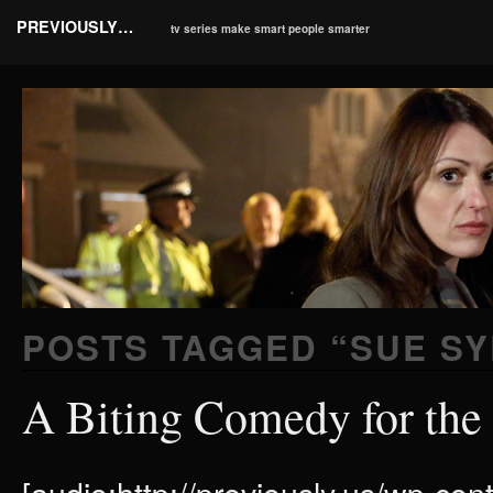
PREVIOUSLY…
tv series make smart people smarter
POSTS TAGGED “
SUE S
A Biting Comedy for the 
[audio:http://previously.us/wp-c