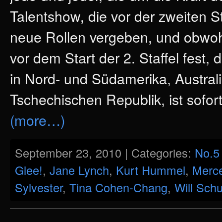
Talentshow, die vor der zweiten S
neue Rollen vergeben, und obwohl 
vor dem Start der 2. Staffel fest,
in Nord- und Südamerika, Austral
Tschechischen Republik, ist sofor
(more…)
September 23, 2010 | Categories:
No.5
Glee!
,
Jane Lynch
,
Kurt Hummel
,
Merc
Sylvester
,
Tina Cohen-Chang
,
Will Schu