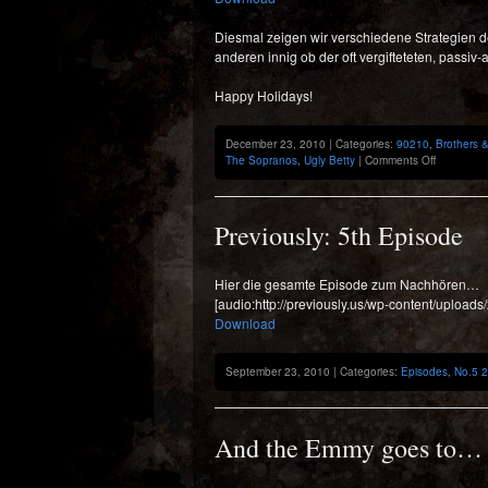
Diesmal zeigen wir verschiedene Strategien d
anderen innig ob der oft vergifteteten, passiv
Happy Holidays!
December 23, 2010 | Categories:
90210
,
Brothers &
on
The Sopranos
,
Ugly Betty
|
Comments Off
Previously
8th
Episode:
Christmas
Previously: 5th Episode
&
Stressmas
Special
Hier die gesamte Episode zum Nachhören…
[audio:http://previously.us/wp-content/uplo
Download
September 23, 2010 | Categories:
Episodes
,
No.5 
And the Emmy goes to…