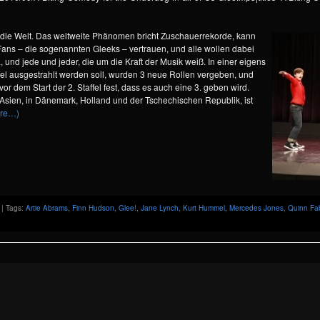
t die Welt. Das weltweite Phänomen bricht Zuschauerrekorde, kann
e Fans – die sogenannten Gleeks – vertrauen, und alle wollen dabei
 und jede und jeder, die um die Kraft der Musik weiß. In einer eigens
affel ausgestrahlt werden soll, wurden 3 neue Rollen vergeben, und
vor dem Start der 2. Staffel fest, dass es auch eine 3. geben wird.
 Asien, in Dänemark, Holland und der Tschechischen Republik, ist
re…)
| Tags:
Artie Abrams
,
Finn Hudson
,
Glee!
,
Jane Lynch
,
Kurt Hummel
,
Mercedes Jones
,
Quinn Fa