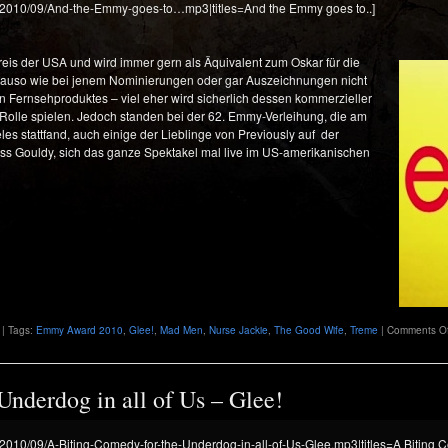
ds/2010/09/And-the-Emmy-goes-to…mp3|titles=And the Emmy goes to..]
reis der USA und wird immer
gern als Äquivalent zum Oskar für die
enauso wie bei jenem Nominierungen oder gar Auszeichnungen nicht
n Fernsehproduktes – viel eher wird sicherlich dessen kommerzieller
Rolle spielen. Jedoch standen bei der 62. Emmy-Verleihung, die am
es stattfand, auch einige der Lieblinge von Previously auf der
Miss Gouldy, sich das ganze Spektakel mal live im US-amerikanischen
| Tags:
Emmy Award 2010
,
Glee!
,
Mad Men
,
Nurse Jackie
,
The Good Wife
,
Treme
|
Comments Of
Underdog in all of Us – Glee!
s/2010/09/A-Biting-Comedy-for-the-Underdog-in-all-of-Us-Glee.mp3|titles=A Biting C