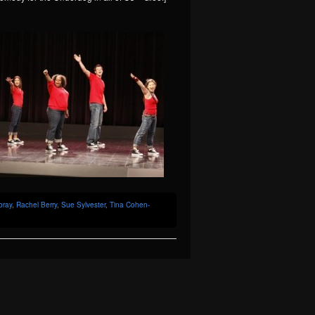
bray
,
Rachel Berry
,
Sue Sylvester
,
Tina Cohen-