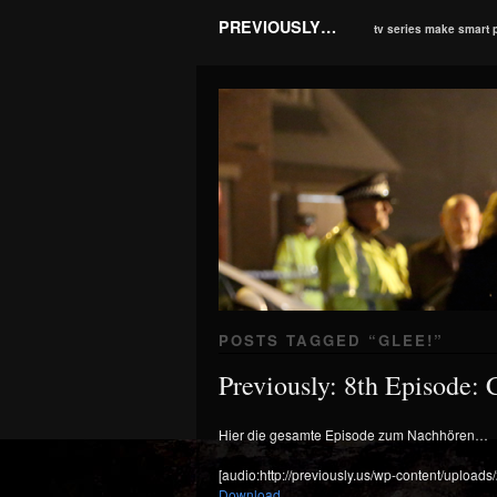
PREVIOUSLY…
tv series make smart 
POSTS TAGGED “
GLEE!
”
Previously: 8th Episode:
Hier die gesamte Episode zum Nachhören…
[audio:http://previously.us/wp-content/uploa
Download