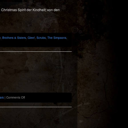
hristmas Spirit der Kindheit; von den
0
,
Brothers & Sisters
,
Glee!
,
Scrubs
,
The Simpsons
,
on
ars
|
Comments Off
Previously:
5th
Episode