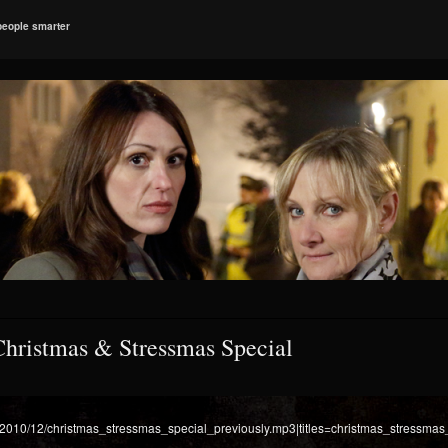
people smarter
 Christmas & Stressmas Special
ds/2010/12/christmas_stressmas_special_previously.mp3|titles=christmas_stressmas