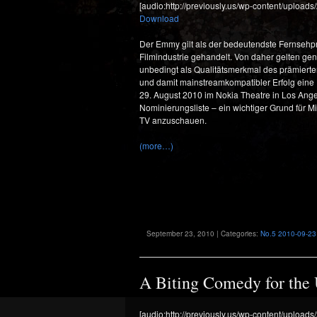
[audio:http://previously.us/wp-content/uploa
Download
Der Emmy gilt als der bedeutendste Fernsehp
Filmindustrie gehandelt. Von daher gelten g
unbedingt als Qualitätsmerkmal des prämierte
und damit mainstreamkompatibler Erfolg eine 
29. August 2010 im Nokia Theatre in Los Angel
Nominierungsliste – ein wichtiger Grund für 
TV anzuschauen.
(more…)
September 23, 2010 | Categories:
No.5 2010-09-23
A Biting Comedy for the 
[audio:http://previously.us/wp-content/upload