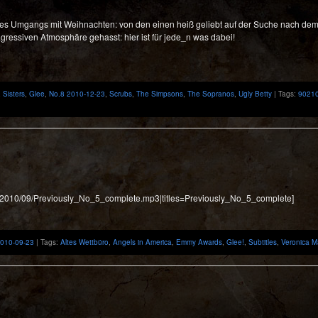
es Umgangs mit Weihnachten: von den einen heiß geliebt auf der Suche nach dem C
-agressiven Atmosphäre gehasst: hier ist für jede_n was dabei!
 Sisters
,
Glee
,
No.8 2010-12-23
,
Scrubs
,
The Simpsons
,
The Sopranos
,
Ugly Betty
| Tags:
9021
:
ads/2010/09/Previously_No_5_complete.mp3|titles=Previously_No_5_complete]
2010-09-23
| Tags:
Altes Wettbüro
,
Angels in America
,
Emmy Awards
,
Glee!
,
Subtitles
,
Veronica M