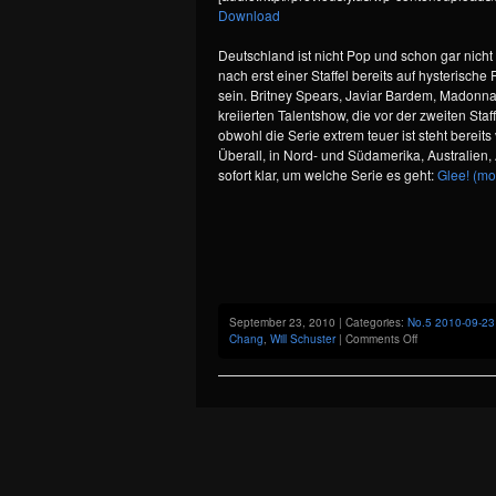
Download
Deutschland ist nicht Pop und schon gar nich
nach erst einer Staffel bereits auf hysterisch
sein. Britney Spears, Javiar Bardem, Madonna,
kreiierten Talentshow, die vor der zweiten St
obwohl die Serie extrem teuer ist steht bereits 
Überall, in Nord- und Südamerika, Australien,
sofort klar, um welche Serie es geht:
Glee!
(mo
September 23, 2010 | Categories:
No.5 2010-09-23
on
Chang
,
Will Schuster
|
Comments Off
A
Biting
Comedy
for
the
Underdog
in
all
Theme: Modularity Lite by
Graph Paper Press
.
of