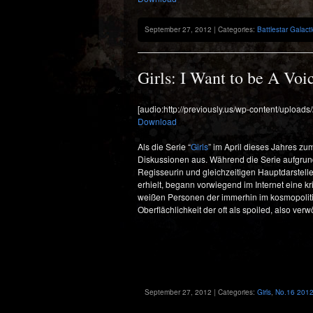
September 27, 2012 | Categories:
Battlestar Galact
Girls: I Want to be A Voi
[audio:http://previously.us/wp-content/uploads
Download
Als die Serie “
Girls
” im April dieses Jahres zu
Diskussionen aus. Während die Serie aufgrund
Regisseurin und gleichzeitigen Hauptdarstell
erhielt, begann vorwiegend im Internet eine k
weißen Personen der immerhin im kosmopolit
Oberflächlichkeit der oft als spoiled, also v
September 27, 2012 | Categories:
Girls
,
No.16 2012