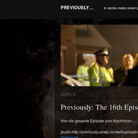
PREVIOUSLY…
tv series make smart 
GIRLS
Previously: The 16th Epi
Hier die gesamte Episode zum Nachhören…
[audio:http://previously.us/wp-content/uploa
Download