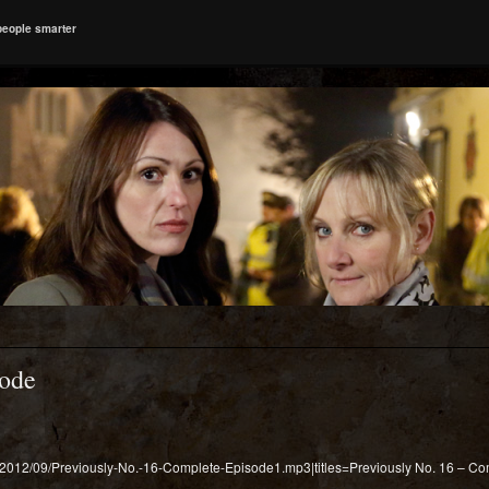
people smarter
sode
ds/2012/09/Previously-No.-16-Complete-Episode1.mp3|titles=Previously No. 16 – C