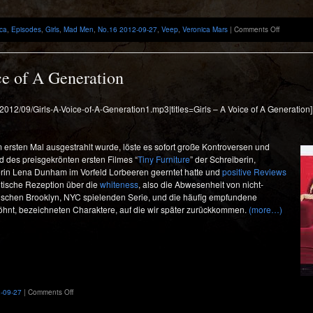
on
ica
,
Episodes
,
Girls
,
Mad Men
,
No.16 2012-09-27
,
Veep
,
Veronica Mars
|
Comments Off
Previously
The
16th
Episode
ce of A Generation
/2012/09/Girls-A-Voice-of-A-Generation1.mp3|titles=Girls – A Voice of A Generation]
m ersten Mal ausgestrahlt wurde, löste es sofort große Kontroversen und
 des preisgekrönten ersten Filmes “
Tiny Furniture
” der Schreiberin,
erin Lena Dunham im Vorfeld Lorbeeren geerntet hatte und
positive Reviews
ritische Rezeption über die
whiteness
, also die Abwesenheit von nicht-
ischen Brooklyn, NYC spielenden Serie, und die häufig empfundene
erwöhnt, bezeichneten Charaktere, auf die wir später zurückkommen.
(more…)
on
-09-27
|
Comments Off
Girls:
I