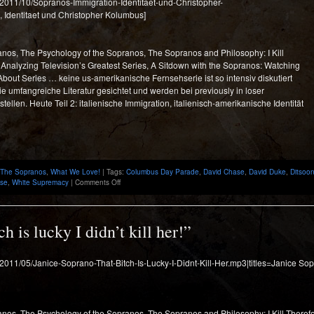
s/2011/10/Sopranos-Immigration-Identitaet-und-Christopher-
 Identitaet und Christopher Kolumbus]
anos, The Psychology of the Sopranos, The Sopranos and Philosophy: I Kill
Analyzing Television’s Greatest Series, A Sitdown with the Sopranos: Watching
About Series … keine us-amerikanische Fernsehserie ist so intensiv diskutiert
ie umfangreiche Literatur gesichtet und werden bei previously in loser
ellen. Heute Teil 2: italienische Immigration, italienisch-amerikanische Identität
The Sopranos
,
What We Love!
| Tags:
Columbus Day Parade
,
David Chase
,
David Duke
,
Ditsoo
on
ise
,
White Supremacy
|
Comments Off
Italienische
Immigration,
italienisch-
amerikanische
h is lucky I didn’t kill her!”
Identität
und
Christopher
/2011/05/Janice-Soprano-That-Bitch-Is-Lucky-I-Didnt-Kill-Her.mp3|titles=Janice Sopra
Kolumbus
in
“The
Sopranos”
anos, The Psychology of the Sopranos, The Sopranos and Philosophy: I Kill There