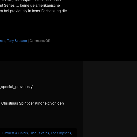
bout Series … keine us-amerikanische
 bei previously in loser Fortsetzung die
on
anos
,
Tony Soprano
|
Comments Off
Janice
Soprano:
“That
bitch
is
lucky
I
didn’t
kill
_special_previously]
her!”
hristmas Spirit der Kindheit; von den
0
,
Brothers & Sisters
,
Glee!
,
Scrubs
,
The Simpsons
,