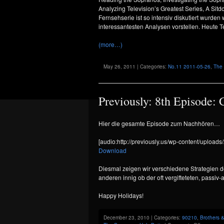
Analyzing Television’s Greatest Series, A Si
Fernsehserie ist so intensiv diskutiert wurde
interessantesten Analysen vorstellen. Heute Teil
(more…)
May 26, 2011 | Categories:
No.11 2011-05-26
,
The
Previously: 8th Episode:
Hier die gesamte Episode zum Nachhören…
[audio:http://previously.us/wp-content/uploa
Download
Diesmal zeigen wir verschiedene Strategien d
anderen innig ob der oft vergifteteten, passiv
Happy Holidays!
December 23, 2010 | Categories:
90210
,
Brothers &