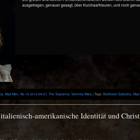
ausgetragen, genauer gesagt, über Kurzhaarfrisuren, und noch genau
ica
,
Mad Men
,
No.16 2012-09-27
,
The Sopranos
,
Veronica Mars
| Tags:
Battlestar Galactica
,
Mad
 italienisch-amerikanische Identität und Chri