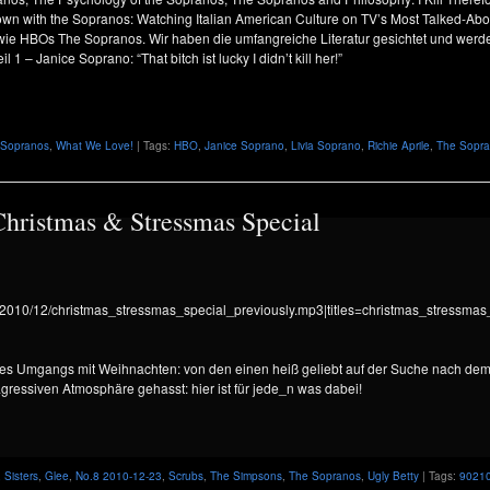
tdown with the Sopranos: Watching Italian American Culture on TV’s Most Talked-A
n wie HBOs The Sopranos. Wir haben die umfangreiche Literatur gesichtet und werden
 1 – Janice Soprano: “That bitch ist lucky I didn’t kill her!”
 Sopranos
,
What We Love!
| Tags:
HBO
,
Janice Soprano
,
Livia Soprano
,
Richie Aprile
,
The Sopr
 Christmas & Stressmas Special
ds/2010/12/christmas_stressmas_special_previously.mp3|titles=christmas_stressmas
es Umgangs mit Weihnachten: von den einen heiß geliebt auf der Suche nach dem C
-agressiven Atmosphäre gehasst: hier ist für jede_n was dabei!
 Sisters
,
Glee
,
No.8 2010-12-23
,
Scrubs
,
The Simpsons
,
The Sopranos
,
Ugly Betty
| Tags:
9021