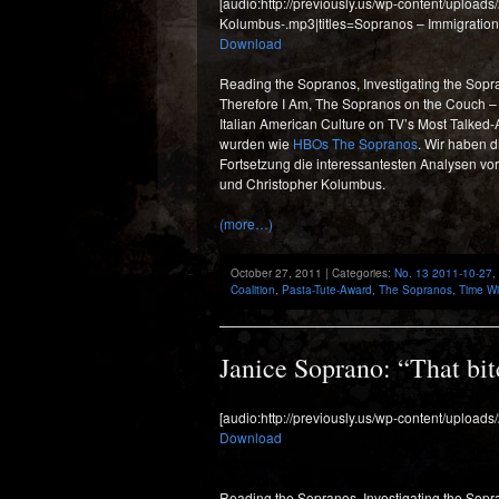
[audio:http://previously.us/wp-content/upload
Kolumbus-.mp3|titles=Sopranos – Immigration,
Download
Reading the Sopranos, Investigating the Sopr
Therefore I Am, The Sopranos on the Couch – 
Italian American Culture on TV’s Most Talked-
wurden wie
HBOs The Sopranos
. Wir haben d
Fortsetzung die interessantesten Analysen vorst
und Christopher Kolumbus.
(more…)
October 27, 2011 | Categories:
No. 13 2011-10-27
,
Coalition
,
Pasta-Tute-Award
,
The Sopranos
,
Time W
Janice Soprano: “That bitc
[audio:http://previously.us/wp-content/uploads
Download
Reading the Sopranos, Investigating the Sopr