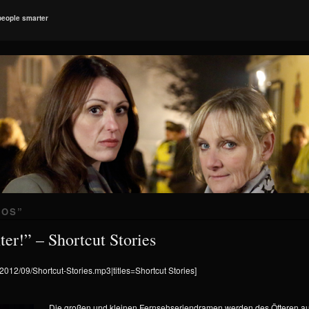
people smarter
NOS
”
er!” – Shortcut Stories
/2012/09/Shortcut-Stories.mp3|titles=Shortcut Stories]
Die großen und kleinen Fernsehseriendramen werden des Öfteren au