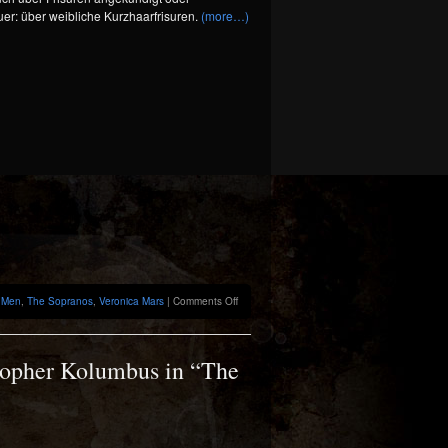
er: über weibliche Kurzhaarfrisuren.
(more…)
on
 Men
,
The Sopranos
,
Veronica Mars
|
Comments Off
“…
Lass
Dein
Haar
stopher Kolumbus in “The
herunter!”
–
Shortcut
Stories