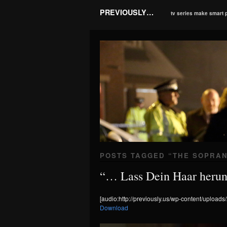
PREVIOUSLY…
tv series make smart 
POSTS TAGGED “
THE SOPRA
“… Lass Dein Haar herunt
[audio:http://previously.us/wp-content/uploads
Download