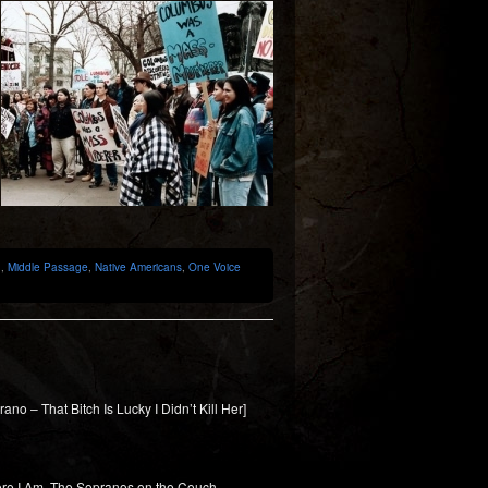
n
,
Middle Passage
,
Native Americans
,
One Voice
no – That Bitch Is Lucky I Didn’t Kill Her]
fore I Am, The Sopranos on the Couch –